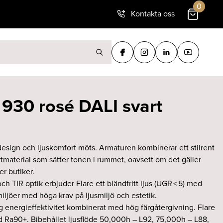
0
Kontakta oss
ter:
 930 rosé DALI svart
 design och ljuskomfort möts. Armaturen kombinerar ett stilrent
material som sätter tonen i rummet, oavsett om det gäller
er butiker.
h TIR optik erbjuder Flare ett bländfritt ljus (UGR < 5) med
iljöer med höga krav på ljusmiljö och estetik.
 energieffektivitet kombinerat med hög färgåtergivning. Flare
d Ra90+. Bibehållet ljusflöde 50,000h – L92, 75,000h – L88,