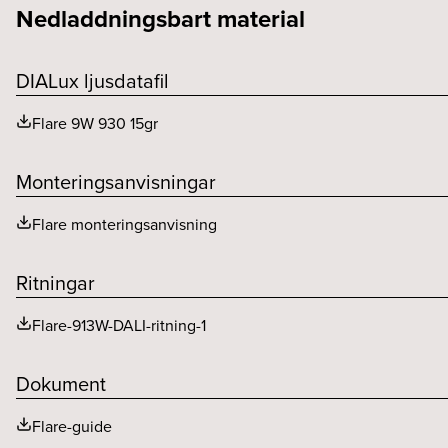
Nedladdningsbart material
Dimteknik (typ)
Konstant ström (mA)
Kapslingsklass (IP)
Bibehållet ljusflöde 75 000h
Driftdon per säkring B (st)
Färgtemperatur (K)
DIALux ljusdatafil
Driftdon per säkring C (st)
Flare 9W 930 15gr
Driftdonsmodell
Monteringsanvisningar
Driftstemperaturområde
Flare monteringsanvisning
Ritningar
Flare-913W-DALI-ritning-1
Dokument
Flare-guide