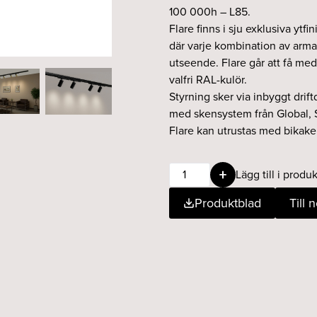
100 000h – L85.
Flare finns i sju exklusiva ytfini
där varje kombination av arma
utseende. Flare går att få med
valfri RAL-kulör.
Styrning sker via inbyggt drif
med skensystem från Global, 
Flare kan utrustas med bikaker
Flare
Lägg till i produk
9W
Produktblad
Till 
15°
930
rosé
DALI
svart
mängd