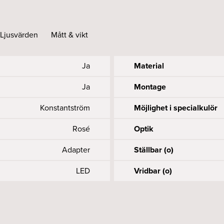
Ljusvärden
Mått & vikt
Ja
Material
Ja
Montage
Konstantström
Möjlighet i specialkulör
Rosé
Optik
Adapter
Ställbar (o)
LED
Vridbar (o)
Accepteras
900
55
9
1
Längd (mm)
Livslängd driver, h/max u
Spänning (V)
UGR
Färgåtergivning (CRI elle
L85
1, 8
35
Ja
Nätfrekvens (Hz)
Systemeffekt (W)
Utbytbart LED och driftd
MacAdam (SDCM)