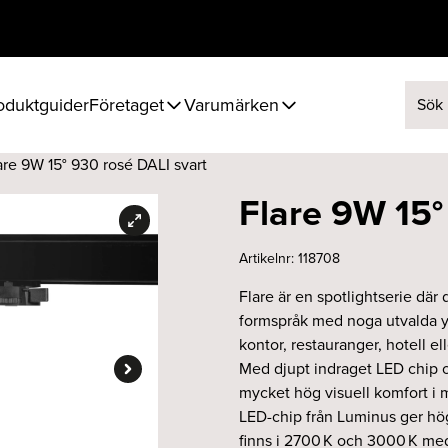
oduktguider
Företaget
Varumärken
Sök ef
are 9W 15° 930 rosé DALI svart
Flare 9W 15°
Artikelnr:
118708
Flare är en spotlightserie där
formspråk med noga utvalda yt
kontor, restauranger, hotell ell
Med djupt indraget LED chip oc
mycket hög visuell komfort i m
LED-chip från Luminus ger hög
finns i 2700 K och 3000 K me