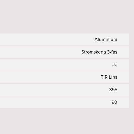
Aluminium
Strömskena 3-fas
Ja
TIR Lins
355
90
98
tfall %
r Ra)
50000/10
230
>90
<5
on
50, 60
<2
Ja
11