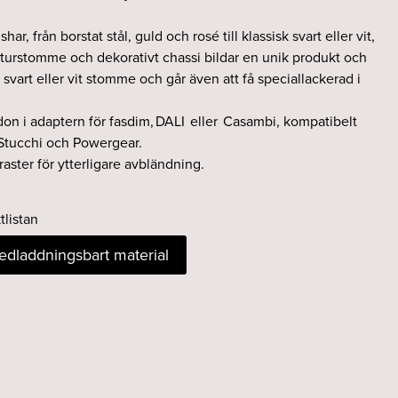
shar, från borstat stål, guld och rosé till klassisk svart eller vit,
turstomme och dekorativt chassi bildar en unik produkt och
 svart eller vit stomme och går även att få speciallackerad i
tdon i adaptern för fasdim, DALI eller Casambi, kompatibelt
Stucchi och Powergear.
aster för ytterligare avbländning.
tlistan
nedladdningsbart material