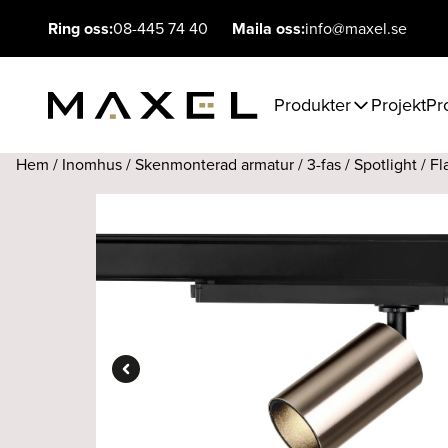
Ring oss:
08-445 74 40
Maila oss:
info@maxel.se
Produkter
Projekt
Pr
Hem
/
Inomhus
/
Skenmonterad armatur
/
3-fas
/
Spotlight
/ Fl