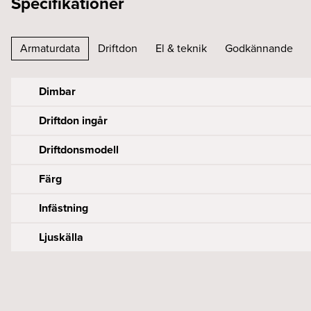
Specifikationer
Armaturdata
Driftdon
El & teknik
Godkännande
Dimbar
Driftdon ingår
Driftdonsmodell
Färg
Infästning
Ljuskälla
Antal DALI addresses
Effekt armatur (W)
Byggvarubedömningen
Armaturlumen (lm)
Diameter (mm)
DALI ström drar (mA)
Framspänning armatur (Vf)
CE-märkt
Bibehållet ljusflöde 100 000h