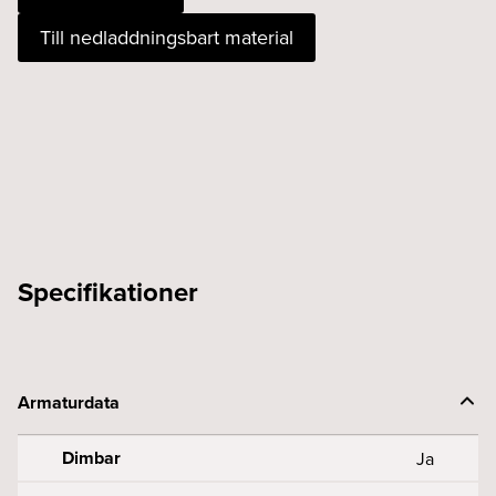
927
Till nedladdningsbart material
brons
DALI
svart
mängd
Specifikationer
Armaturdata
Dimbar
Ja