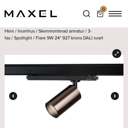
0
Hem
/
Inomhus
/
Skenmonterad armatur
/
3-
fas
/
Spotlight
/ Flare 9W 24° 927 brons DALI svart