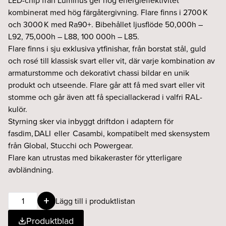
LED-chip från Luminus ger hög energieffektivitet
kombinerat med hög färgåtergivning. Flare finns i 2700 K
och 3000 K med Ra90+. Bibehållet ljusflöde 50,000h –
L92, 75,000h – L88, 100 000h – L85.
Flare finns i sju exklusiva ytfinishar, från borstat stål, guld
och rosé till klassisk svart eller vit, där varje kombination av
armaturstomme och dekorativt chassi bildar en unik
produkt och utseende. Flare går att få med svart eller vit
stomme och går även att få speciallackerad i valfri RAL-
kulör.
Styrning sker via inbyggt driftdon i adaptern för
fasdim, DALI eller Casambi, kompatibelt med skensystem
från Global, Stucchi och Powergear.
Flare kan utrustas med bikakeraster för ytterligare
avbländning.
Flare
Lägg till i produktlistan
9W
Produktblad
24°