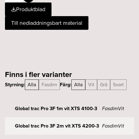
trac
Produktblad
Pro
3F
Till nedladdningsbart material
3m
vit
XTS
4300-
3
mängd
Finns i fler varianter
Styrning:
Alla
Fasdim
Färg:
Alla
Vit
Grå
Svart
Global trac Pro 3F 1m vit XTS 4100-3
Fasdim
Vit
Global trac Pro 3F 2m vit XTS 4200-3
Fasdim
Vit