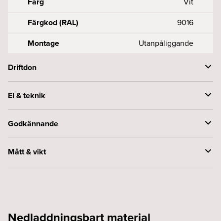
Färg
Vit
Färgkod (RAL)
9016
Montage
Utanpåliggande
Driftdon
Drivdonstyp
3-fas
El & teknik
Styrning
Fasdim
Spänning (V)
230
Godkännande
Kapslingsklass (IP)
20
Mått & vikt
Skyddsklass
1
Bredd (mm)
31.5
Höjd (mm)
32.5
Nedladdningsbart material
Längd (mm)
3000