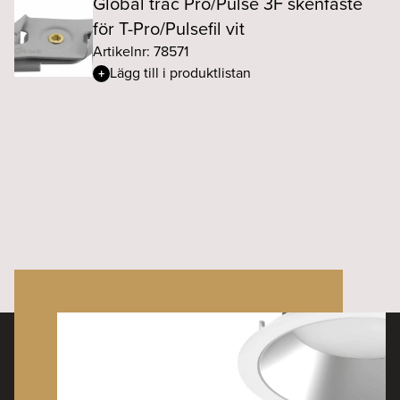
Global trac Pro/Pulse 3F skenfäste
för T-Pro/Pulsefil vit
Artikelnr: 78571
Lägg till i produktlistan