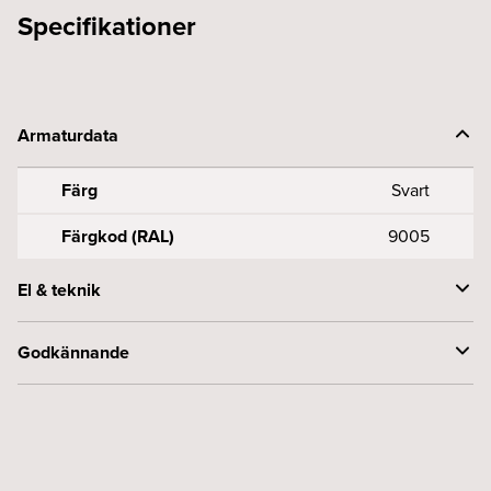
Specifikationer
Armaturdata
Färg
Svart
Färgkod (RAL)
9005
El & teknik
Spänning (V)
230
Godkännande
Kapslingsklass (IP)
20
Skyddsklass
1