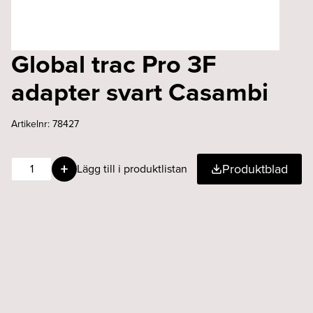
Global trac Pro 3F
adapter svart Casambi
Artikelnr:
78427
Global
Produktblad
Lägg till i produktlistan
trac
Pro
3F
adapter
svart
Casambi
mängd