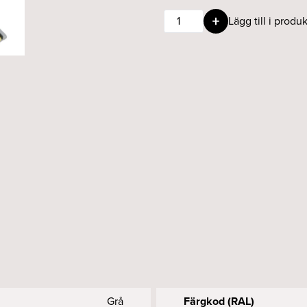
Global
Lägg till i produk
trac
Pro
3F
L-
skarv
grå
XTS
34-
1
vä
mängd
Grå
Färgkod (RAL)