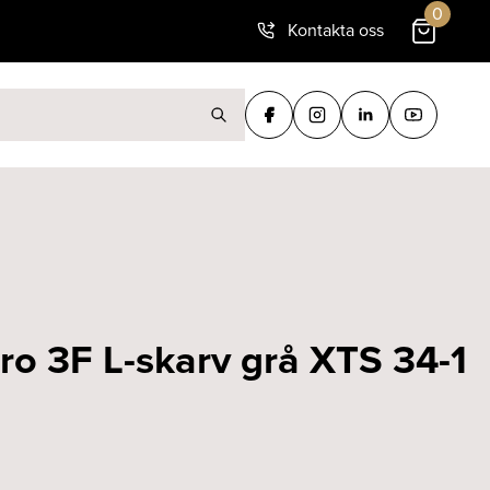
0
Kontakta oss
ter:
Pro 3F L-skarv grå XTS 34-1