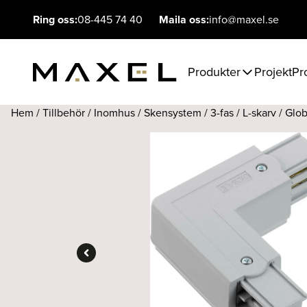
Ring oss:
08-445 74 40
Maila oss:
info@maxel.se
Produkter
Projekt
Pr
Hem
/
Tillbehör
/
Inomhus
/
Skensystem
/
3-fas
/
L-skarv
/ Glob