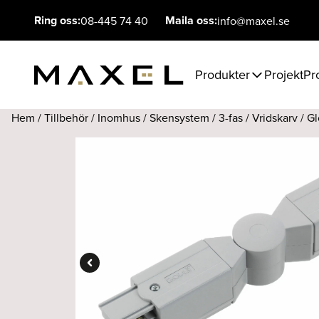
Ring oss:
Maila oss:
08-445 74 40
info@maxel.se
Produkter
Projekt
Pr
Hem
/
Tillbehör
/
Inomhus
/
Skensystem
/
3-fas
/
Vridskarv
/ Gl