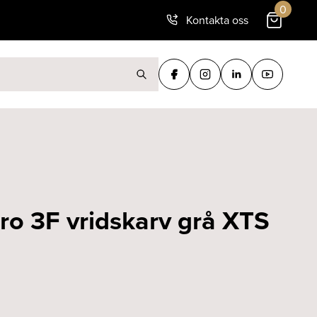
0
Kontakta oss
ter:
Pro 3F vridskarv grå XTS