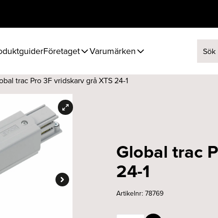
oduktguider
Företaget
Varumärken
Sök ef
obal trac Pro 3F vridskarv grå XTS 24-1
Global trac 
24-1
Artikelnr:
78769