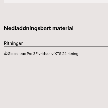
Styrning
Spänning (V)
Kapslingsklass (IP)
Nedladdningsbart material
Ritningar
Global trac Pro 3F vridskarv XTS 24 ritning