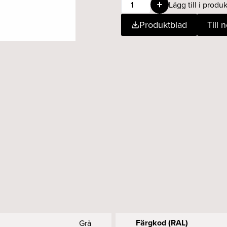
Global
Lägg till i produk
trac
Produktblad
Till 
Pro
3F
vridskarv
grå
XTS
24-
1
mängd
Färgkod (RAL)
Grå