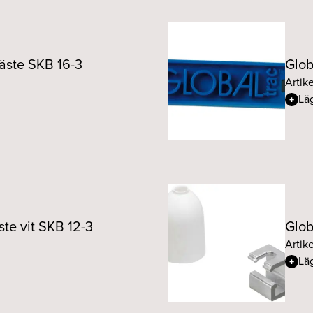
fäste SKB 16-3
Glob
Artik
Läg
ste vit SKB 12-3
Glob
Artik
Läg