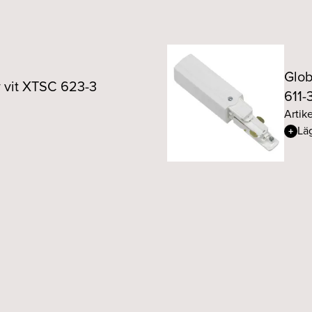
Glob
v vit XTSC 623-3
611-
Artik
Läg