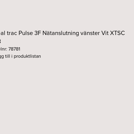
al trac Pulse 3F Nätanslutning vänster Vit XTSC
3
elnr: 78781
g till i produktlistan