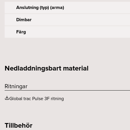
Anslutning (typ) (arma)
Dimbar
Färg
Drivdonstyp
Spänning (V)
Kapslingsklass (IP)
Bredd (mm)
Höjd (mm)
Nedladdningsbart material
Ritningar
Global trac Pulse 3F ritning
Tillbehör