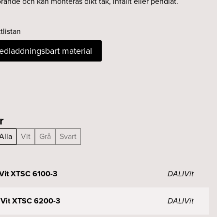
utförande och kan monteras dikt tak, infällt eller pendlat.
tlistan
nedladdningsbart material
r
Alla
Vit
Grå
Svart
 Vit XTSC 6100-3
DALI
Vit
m Vit XTSC 6200-3
DALI
Vit