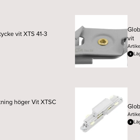
Glob
tycke vit XTS 41-3
vit
Artik
Läg
tning höger Vit XTSC
Glob
Artik
Läg