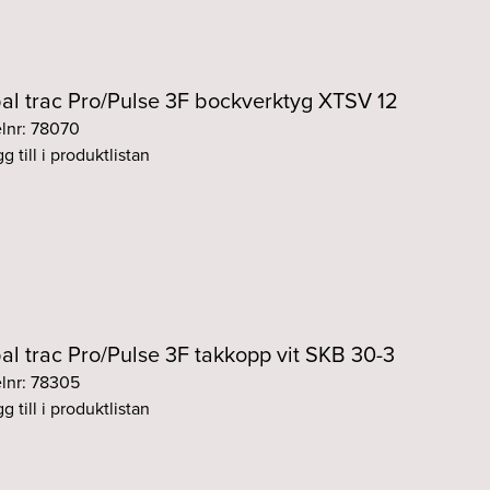
al trac Pro/Pulse 3F bockverktyg XTSV 12
elnr: 78070
g till i produktlistan
al trac Pro/Pulse 3F takkopp vit SKB 30-3
elnr: 78305
g till i produktlistan