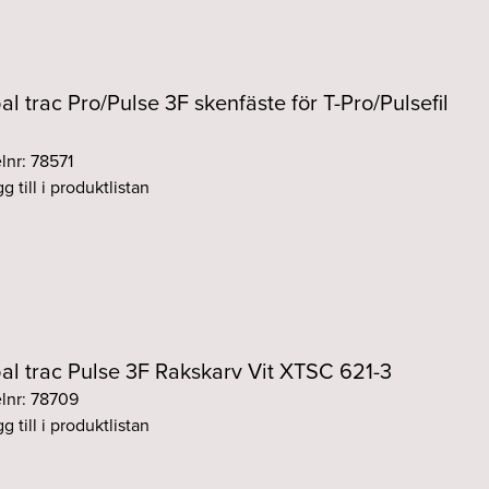
al trac Pro/Pulse 3F skenfäste för T-Pro/Pulsefil
elnr: 78571
g till i produktlistan
al trac Pulse 3F Rakskarv Vit XTSC 621-3
elnr: 78709
g till i produktlistan