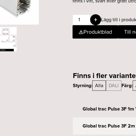
finns i vitt, svart eller grått 
Global
Lägg till i produk
trac
Produktblad
Till 
Pulse
3F
3m
Vit
XTSC
6300-
Finns i fler variante
3
mängd
Styrning:
Alla
DALI
Färg:
Global trac Pulse 3F 1m
Global trac Pulse 3F 2