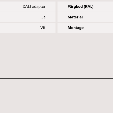
DALI adapter
Färgkod (RAL)
Ja
Material
Vit
Montage
3-fas
230
31.5
20
Styrning
Skyddsklass
Längd (mm)
32.5