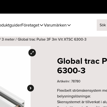
oduktguider
Företaget
Varumärken
Sök ef
/
3 meter
/ Global trac Pulse 3F 3m Vit XTSC 6300-3
Global trac 
6300-3
Artikelnr:
78780
Flexibelt strömskensystem me
belysningslösningar.
Skensystemet är tillverkat i 