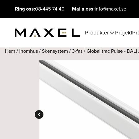
Ring oss:
08-445 74 40
Maila oss:
info@maxel.se
Produkter
Projekt
Pr
Hem
/
Inomhus
/
Skensystem
/
3-fas
/
Global trac Pulse - DALI