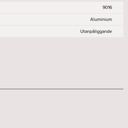
9016
Aluminium
Utanpåliggande
DALI
1
3000