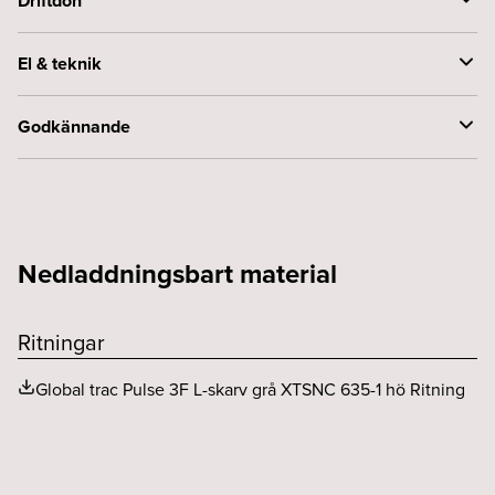
Driftdon
Styrning
DALI
El & teknik
Spänning (V)
230
Godkännande
Kapslingsklass (IP)
20
Skyddsklass
1
Nedladdningsbart material
Ritningar
Global trac Pulse 3F L-skarv grå XTSNC 635-1 hö Ritning