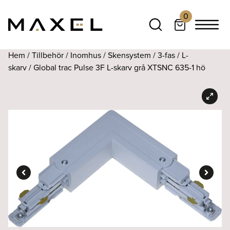
0
Hem
/
Tillbehör
/
Inomhus
/
Skensystem
/
3-fas
/
L-
skarv
/ Global trac Pulse 3F L-skarv grå XTSNC 635-1 hö