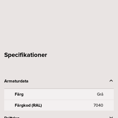
skarv
grå
XTSNC
635-
1
hö
mängd
Specifikationer
Armaturdata
Färg
Grå
Färgkod (RAL)
7040