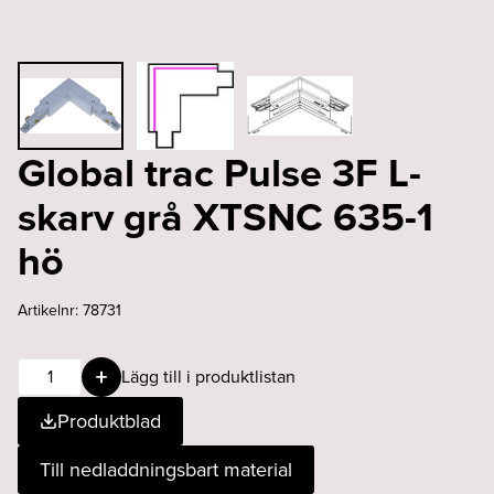
Global trac Pulse 3F L-
skarv grå XTSNC 635-1
hö
Artikelnr:
78731
Global
Lägg till i produktlistan
trac
Produktblad
Pulse
3F
Till nedladdningsbart material
L-