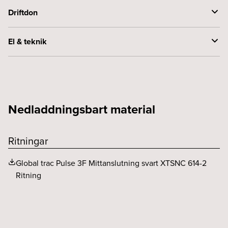
Driftdon
Styrning
DALI
El & teknik
Spänning (V)
230
Nedladdningsbart material
Ritningar
Global trac Pulse 3F Mittanslutning svart XTSNC 614-2
Ritning