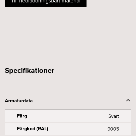
Till nedladdningsbart material
Mittanslutning
svart
XTSNC
614-
2
mängd
Specifikationer
Armaturdata
Färg
Svart
Färgkod (RAL)
9005