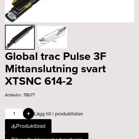
Global trac Pulse 3F
Mittanslutning svart
XTSNC 614-2
Artikelnr:
78677
Global
Lägg till i produktlistan
trac
Produktblad
Pulse
3F