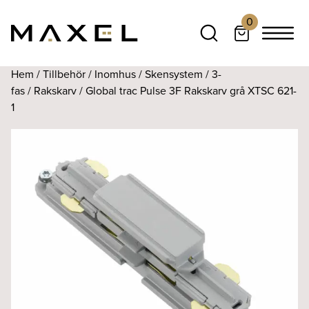
0
Hem
/
Tillbehör
/
Inomhus
/
Skensystem
/
3-
fas
/
Rakskarv
/ Global trac Pulse 3F Rakskarv grå XTSC 621-
1