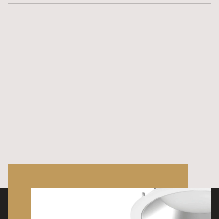
Kapslingsklass (IP)
20
Skyddsklass
1