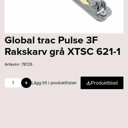
Global trac Pulse 3F
Rakskarv grå XTSC 621-1
Artikelnr:
78729
Global
Produktblad
Lägg till i produktlistan
trac
Pulse
3F
Rakskarv
grå
XTSC