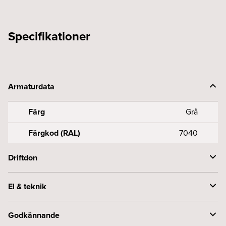
621-
1
mängd
Specifikationer
Armaturdata
Färg
Grå
Färgkod (RAL)
7040
Driftdon
Styrning
DALI
El & teknik
Spänning (V)
230
Godkännande