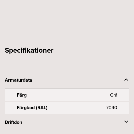
XTSNC
638-
1
mängd
Specifikationer
Armaturdata
Färg
Grå
Färgkod (RAL)
7040
Driftdon