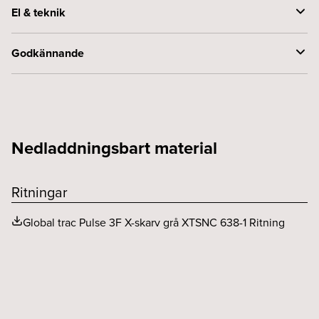
Styrning
DALI
El & teknik
Spänning (V)
230
Godkännande
Kapslingsklass (IP)
20
Skyddsklass
1
Nedladdningsbart material
Ritningar
Global trac Pulse 3F X-skarv grå XTSNC 638-1 Ritning