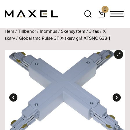
0
Hem
/
Tillbehör
/
Inomhus
/
Skensystem
/
3-fas
/
X-
skarv
/ Global trac Pulse 3F X-skarv grå XTSNC 638-1