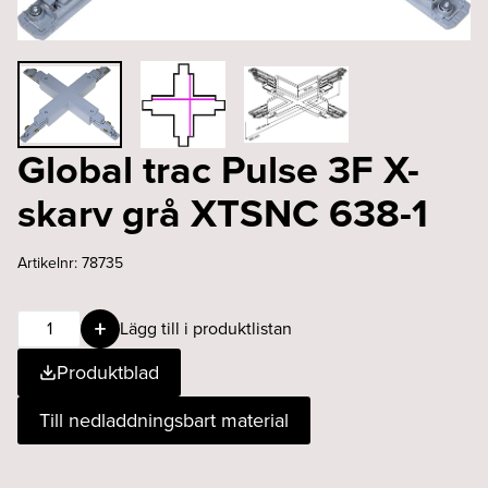
Global trac Pulse 3F X-
skarv grå XTSNC 638-1
Artikelnr:
78735
Global
Lägg till i produktlistan
trac
Produktblad
Pulse
3F
Till nedladdningsbart material
X-
skarv
grå