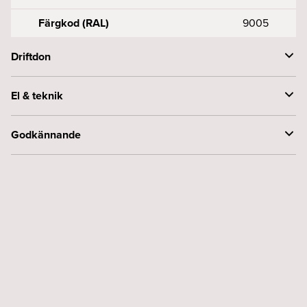
Färgkod (RAL)
9005
Driftdon
Styrning
DALI
El & teknik
Spänning (V)
230
Godkännande
Kapslingsklass (IP)
20
Skyddsklass
1