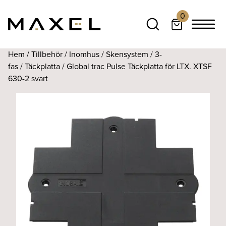
0
Hem
/
Tillbehör
/
Inomhus
/
Skensystem
/
3-
fas
/
Täckplatta
/ Global trac Pulse Täckplatta för LTX. XTSF
630-2 svart