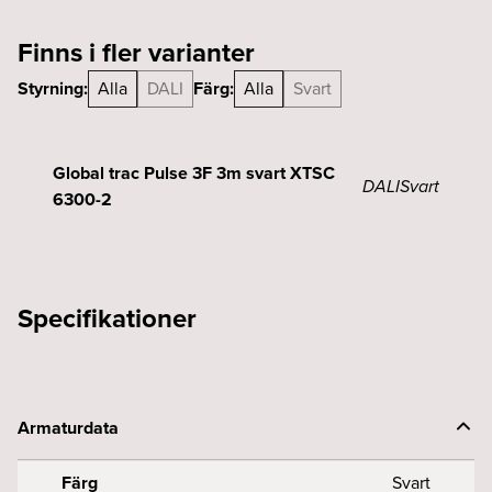
XTSF
Finns i fler varianter
630-
2
Styrning:
Alla
DALI
Färg:
Alla
Svart
svart
mängd
Global trac Pulse 3F 3m svart XTSC
DALI
Svart
6300-2
Specifikationer
Armaturdata
Färg
Svart