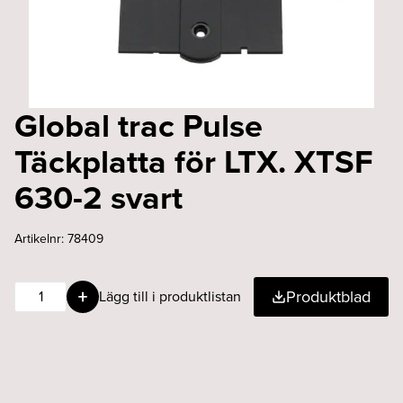
Global trac Pulse
Täckplatta för LTX. XTSF
630-2 svart
Artikelnr:
78409
Global
Produktblad
Lägg till i produktlistan
trac
Pulse
Täckplatta
för
LTX.