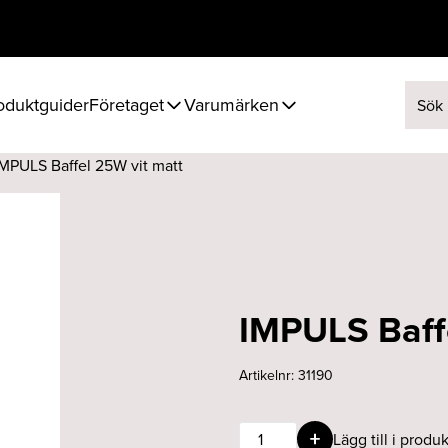
oduktguider
Företaget
Varumärken
Sök ef
IMPULS Baffel 25W vit matt
IMPULS Baff
Artikelnr:
31190
IMPULS
Lägg till i produk