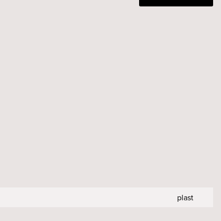
plast
20