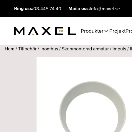
Ring oss:
Maila oss:
08-445 74 40
info@maxel.se
Produkter
Projekt
Pr
Hem
/
Tillbehör
/
Inomhus
/
Skenmonterad armatur
/
Impuls
/ 