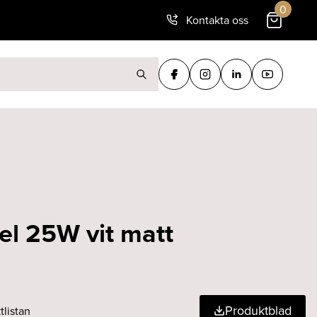
0
Kontakta oss
ter:
el 25W vit matt
Produktblad
tlistan