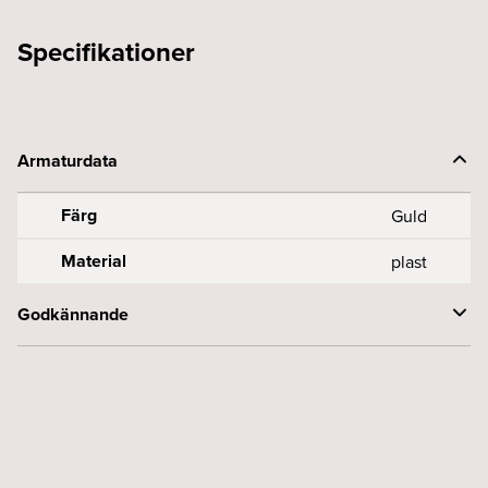
Specifikationer
Armaturdata
Färg
Guld
Material
plast
Godkännande
CE-märkt
Ja
Kapslingsklass (IP)
20