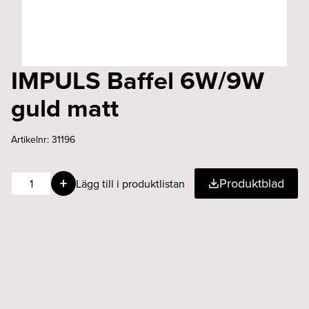
IMPULS Baffel 6W/9W
guld matt
Artikelnr:
31196
IMPULS
Produktblad
Lägg till i produktlistan
Baffel
6W/9W
guld
matt
mängd