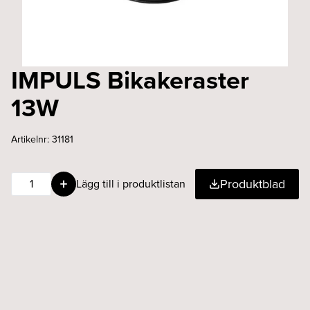
IMPULS Bikakeraster
13W
Artikelnr:
31181
IMPULS
Produktblad
Lägg till i produktlistan
Bikakeraster
13W
mängd