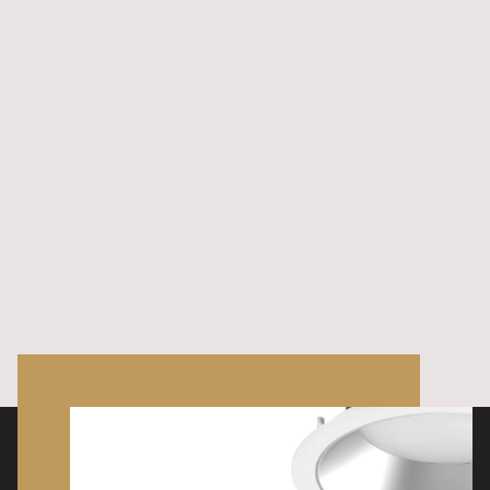
CE-märkt
Ja
Kapslingsklass (IP)
20