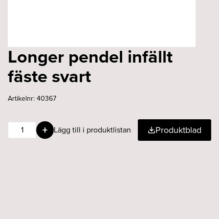
Longer pendel infällt
fäste svart
Artikelnr:
40367
Longer
Produktblad
Lägg till i produktlistan
pendel
infällt
fäste
svart
mängd