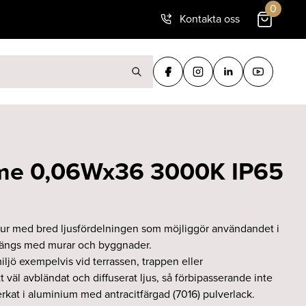
0
Kontakta oss
ter:
ame 0,06Wx36 3000K IP65
atur med bred ljusfördelningen som möjliggör användandet i
, längs med murar och byggnader.
ljö exempelvis vid terrassen, trappen eller
t väl avbländat och diffuserat ljus, så förbipasserande inte
erkat i aluminium med antracitfärgad (7016) pulverlack.