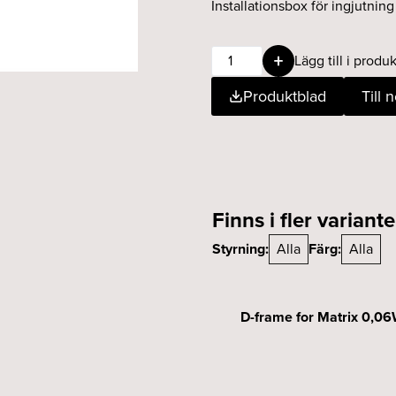
Installationsbox för ingjutnin
Matrix
Lägg till i produk
C-
Produktblad
Till 
frame
0,06Wx36
3000K
IP65
mängd
Finns i fler variante
Styrning:
Alla
Färg:
Alla
D-frame for Matrix 0,