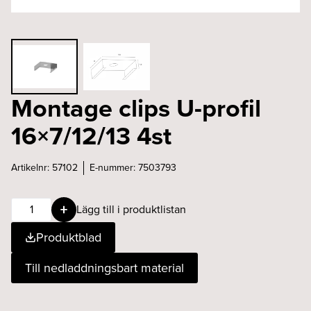
Montage clips U-profil
16×7/12/13 4st
Artikelnr:
57102
E-nummer:
7503793
Montage
Lägg till i produktlistan
clips
Produktblad
U-
profil
Till nedladdningsbart material
16x7/12/13
4st
mängd