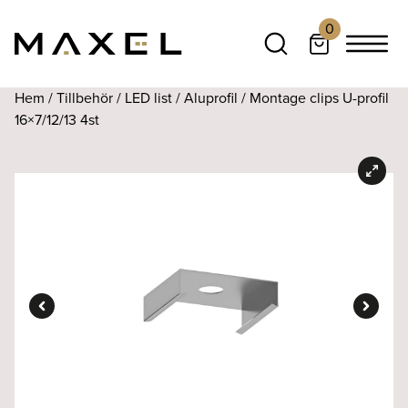
0
Hem
/
Tillbehör
/
LED list
/
Aluprofil
/ Montage clips U-profil
16×7/12/13 4st