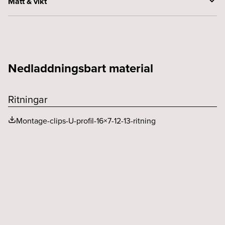
Mått & vikt
Bredd (mm)
15
Höjd (mm)
4.5
Nedladdningsbart material
Längd (mm)
17, 8
Ritningar
Montage-clips-U-profil-16×7-12-13-ritning