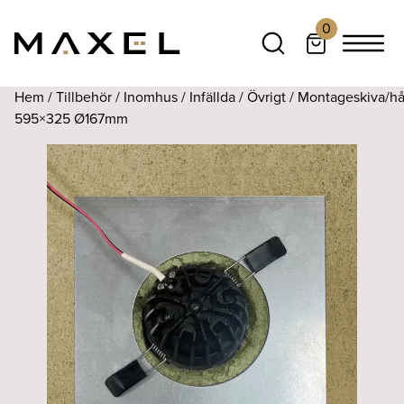
0
Hem
/
Tillbehör
/
Inomhus
/
Infällda
/
Övrigt
/ Montageskiva/hå
595×325 Ø167mm