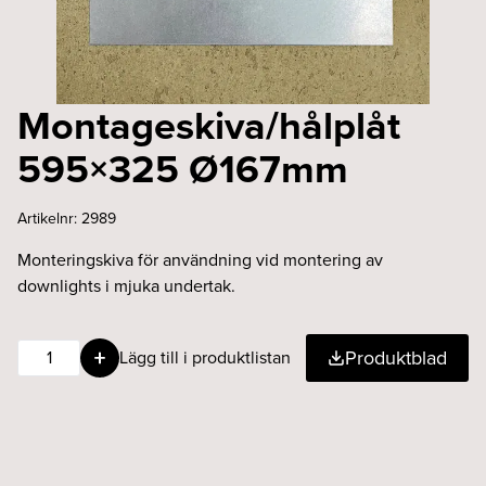
Montageskiva/hålplåt
595×325 Ø167mm
Artikelnr:
2989
Monteringskiva för användning vid montering av
downlights i mjuka undertak.
Montageskiva/hålplåt
Produktblad
Lägg till i produktlistan
595x325
Ø167mm
mängd