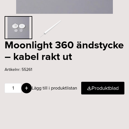
Moonlight 360 ändstycke
– kabel rakt ut
Artikelnr:
55261
Moonlight
Produktblad
Lägg till i produktlistan
360
ändstycke
-
kabel
rakt
ut