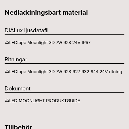
Höjd (mm)
15
SELV
Ja
Livslängd (h)
60000
Nedladdningsbart material
Kapningsintervall (mm)
41.6
Utbytbart LED och driftdon
Ja
Livslängd (typ)
L80
Maxlängd (mm)
5000
DIALux ljusdatafil
Ljusfördelning
Ja
LEDtape Moonlight 3D 7W 923 24V IP67
MacAdam (SDCM)
<3
Spridningsvinkel (o)
110
Ritningar
LEDtape Moonlight 3D 7W 923-927-932-944 24V ritning
Dokument
LED-MOONLIGHT-PRODUKTGUIDE
Tillbehör