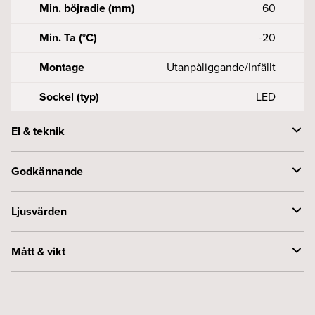
Min. böjradie (mm)
60
Min. Ta (°C)
-20
Montage
Utanpåliggande/Infällt
Sockel (typ)
LED
El & teknik
Effekt LEDchip (W)
7
Godkännande
Konstant spänning (V)
24
Byggvarubedömningen
Accepteras
Ljusvärden
CE-märkt
Ja
Armaturlumen (lm)
355
Mått & vikt
F-märkt
Ja
Färgtemperatur (K)
2300
Bredd (mm)
15
Kapslingsklass (IP)
65
Färgåtergivning (CRI eller Ra)
>90