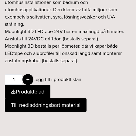
utomhusinstallationer, som badrum och
utomhusapplikationer. Den klarar av tuffa miljöer som
exempelvis saltvatten, syra, lösningsvätskor och UV-
strålning.
Moonlight 3D LEDtape 24V har en maxlängd på 5 meter.
Ansluts till 24VDC driftdon (beställs separat).
Moonlight 3D beställs per löpmeter, där vi kapar både
LEDtape och aluprofiler till önskad längd samt monterar
anslutningskabel (beställs separat).
Moonlight
Lägg till i produktlistan
3D
Produktblad
7W
923
Till nedladdningsbart material
24V
IP65
mängd