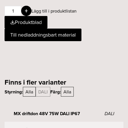
MX
Lägg till i produktlistan
driftdon
Produktblad
48V
150W
Till nedladdningsbart material
DALI
IP67
mängd
Finns i fler varianter
Styrning:
Alla
DALI
Färg:
Alla
MX driftdon 48V 75W DALI IP67
DALI