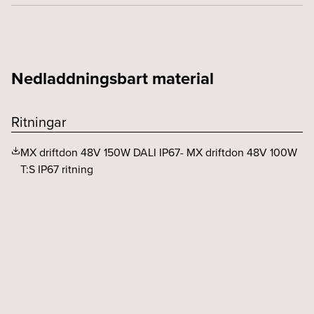
Spänning (V)
230
CE-märkt
Ja
Nätfrekvens (Hz)
50, 60
F-märkt
Ja
Standbyeffekt (W)
0.5
Nedladdningsbart material
Kapslingsklass (IP)
67
Styrning
DALI
SELV
Ja
Ritningar
MX driftdon 48V 150W DALI IP67- MX driftdon 48V 100W
T:S IP67 ritning