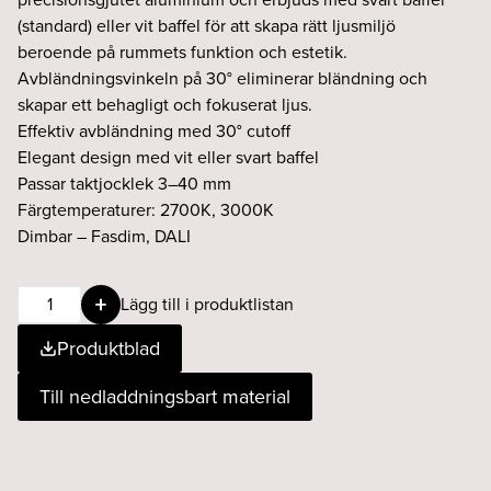
(standard) eller vit baffel för att skapa rätt ljusmiljö
beroende på rummets funktion och estetik.
Avbländningsvinkeln på 30° eliminerar bländning och
skapar ett behagligt och fokuserat ljus.
Effektiv avbländning med 30° cutoff
Elegant design med vit eller svart baffel
Passar taktjocklek 3–40 mm
Färgtemperaturer: 2700K, 3000K
Dimbar – Fasdim, DALI
Noir
Lägg till i produktlistan
round
Produktblad
13W
45°
Till nedladdningsbart material
927
DALI
Svart
Ø100