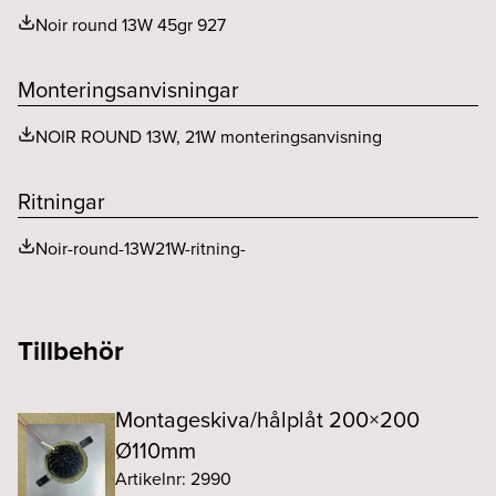
Noir round 13W 45gr 927
THD (%)
20
Spridningsvinkel (o)
45
Utgående ström ripple LF (%)
4
Monteringsanvisningar
NOIR ROUND 13W, 21W monteringsanvisning
Ritningar
Noir-round-13W21W-ritning-
Tillbehör
Montageskiva/hålplåt 200×200
Ø110mm
Artikelnr: 2990