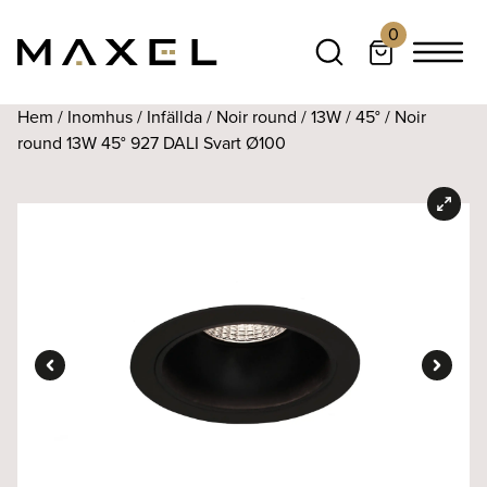
0
Hem
/
Inomhus
/
Infällda
/
Noir round
/
13W
/
45°
/ Noir
round 13W 45° 927 DALI Svart Ø100