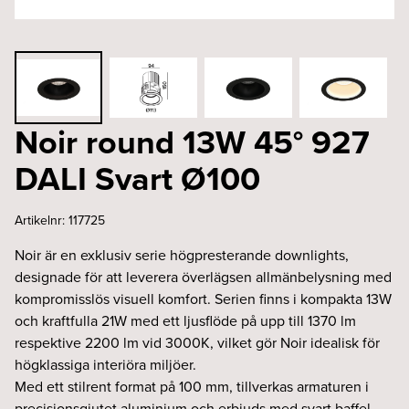
Noir round 13W 45° 927
DALI Svart Ø100
Artikelnr:
117725
Noir är en exklusiv serie högpresterande downlights,
designade för att leverera överlägsen allmänbelysning med
kompromisslös visuell komfort. Serien finns i kompakta 13W
och kraftfulla 21W med ett ljusflöde på upp till 1370 lm
respektive 2200 lm vid 3000K, vilket gör Noir idealisk för
högklassiga interiöra miljöer.
Med ett stilrent format på 100 mm, tillverkas armaturen i
precisionsgjutet aluminium och erbjuds med svart baffel