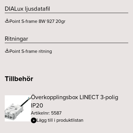
MacAdam (SDCM)
3
DIALux ljusdatafil
Spridningsvinkel (o)
20
Point S-frame 8W 927 20gr
Ritningar
Point S-frame ritning
Tillbehör
Överkopplingsbox LINECT 3-polig
IP20
Artikelnr: 5587
Lägg till i produktlistan