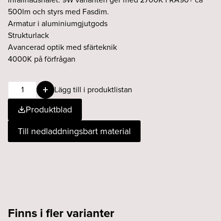
500lm och styrs med Fasdim.
Armatur i aluminiumgjutgods
Strukturlack
Avancerad optik med sfärteknik
4000K på förfrågan
POINT
Lägg till i produktlistan
S-
Produktblad
frame
8W
Till nedladdningsbart material
20°
927
fasdim
svart
mängd
Finns i fler varianter