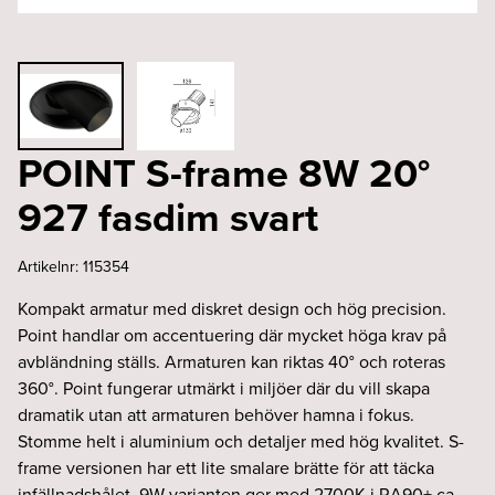
POINT S-frame 8W 20°
927 fasdim svart
Artikelnr:
115354
Kompakt armatur med diskret design och hög precision.
Point handlar om accentuering där mycket höga krav på
avbländning ställs. Armaturen kan riktas 40° och roteras
360°. Point fungerar utmärkt i miljöer där du vill skapa
dramatik utan att armaturen behöver hamna i fokus.
Stomme helt i aluminium och detaljer med hög kvalitet. S-
frame versionen har ett lite smalare brätte för att täcka
infällnadshålet. 9W varianten ger med 2700K i RA90+ ca