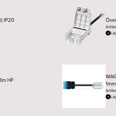
i) IP20
Över
Artik
Läg
WAGO
 3m HF
1mm
Artike
Läg