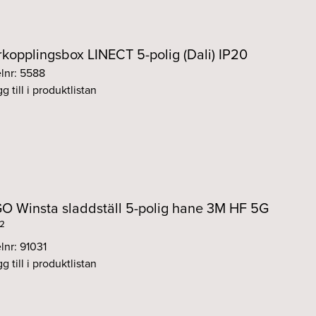
kopplingsbox LINECT 5-polig (Dali) IP20
elnr: 5588
g till i produktlistan
 Winsta sladdställ 5-polig hane 3M HF 5G
²
lnr: 91031
g till i produktlistan