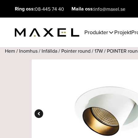
Ring oss:
Maila oss:
08-445 74 40
info@maxel.se
Produkter
Projekt
Pr
Hem
/
Inomhus
/
Infällda
/
Pointer round
/
17W
/ POINTER round