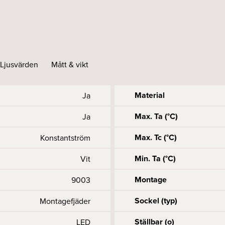
POINTER round 17W 20°
POINTER round 17W 40°
Ljusvärden
Mått & vikt
POINTER round 17W 20°
POINTER round 17W 40°
Material
Ja
Max. Ta (°C)
Ja
POINTER round 17W 20° 
Max. Tc (°C)
Konstantström
POINTER round 17W 40° 
Min. Ta (°C)
Vit
POINTER round 17W 20° 
Montage
9003
Sockel (typ)
Montagefjäder
POINTER round 17W 40° 
Ställbar (o)
LED