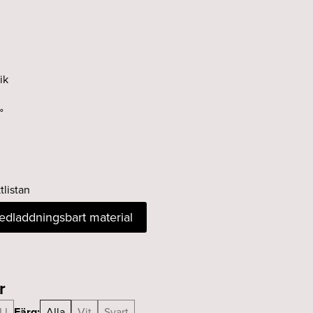
ik
°
tlistan
nedladdningsbart material
r
LI
Färg:
Alla
Vit
Svart