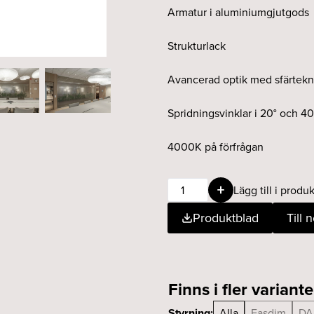
Armatur i aluminiumgjutgods
Strukturlack
Avancerad optik med sfärtekn
Spridningsvinklar i 20° och 40
4000K på förfrågan
POINTER
Lägg till i produk
round
Produktblad
Till 
17W
20°
927
DALI
Finns i fler variante
vit
mängd
Styrning:
Alla
Fasdim
DA