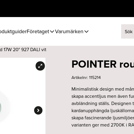
oduktguider
Företaget
Varumärken
Sök ef
 17W 20° 927 DALI vit
POINTER rou
Artikelnr:
115214
Minimalistisk design med mån
skapa accentljus men även fun
avbländning ställs. Designen ti
kardanupphängda ljuskällorna k
skapa fascinerande ljusmiljöe
varianten ger med 2700K i RA