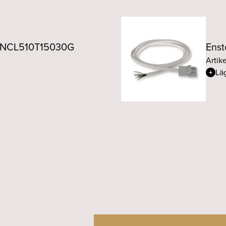
ll NCL510T15030G
Enst
Artik
Läg