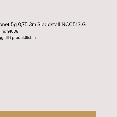
onet 5g 0,75 3m Sladdställ NCC51S.G
elnr: 91038
g till i produktlistan