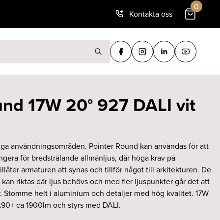
0
Kontakta oss
ter:
nd 17W 20° 927 DALI vit
ga användningsområden. Pointer Round kan användas för att
gera för bredstrålande allmänljus, där höga krav på
llåter armaturen att synas och tillför något till arkitekturen. De
an riktas där ljus behövs och med fler ljuspunkter går det att
r. Stomme helt i aluminium och detaljer med hög kvalitet. 17W
90+ ca 1900lm och styrs med DALI.