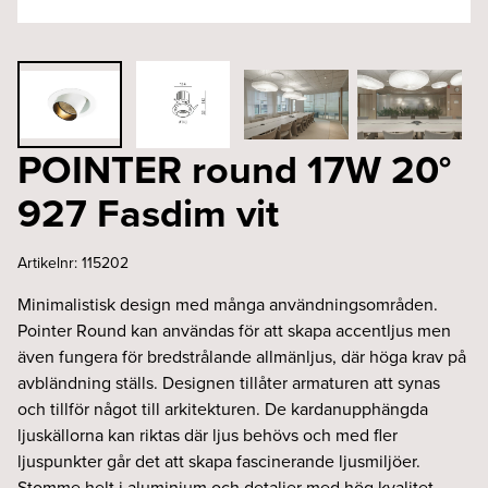
POINTER round 17W 20°
927 Fasdim vit
Artikelnr:
115202
Minimalistisk design med många användningsområden.
Pointer Round kan användas för att skapa accentljus men
även fungera för bredstrålande allmänljus, där höga krav på
avbländning ställs. Designen tillåter armaturen att synas
och tillför något till arkitekturen. De kardanupphängda
ljuskällorna kan riktas där ljus behövs och med fler
ljuspunkter går det att skapa fascinerande ljusmiljöer.
Stomme helt i aluminium och detaljer med hög kvalitet.