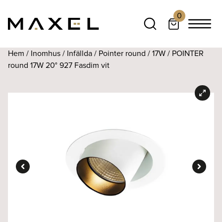
0
Hem
/
Inomhus
/
Infällda
/
Pointer round
/
17W
/ POINTER
round 17W 20° 927 Fasdim vit