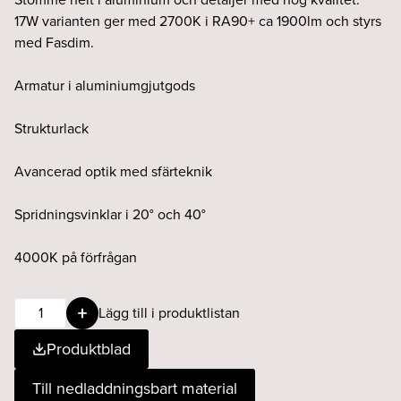
17W varianten ger med 2700K i RA90+ ca 1900lm och styrs
med Fasdim.
Armatur i aluminiumgjutgods
Strukturlack
Avancerad optik med sfärteknik
Spridningsvinklar i 20° och 40°
4000K på förfrågan
POINTER
Lägg till i produktlistan
round
Produktblad
17W
20°
Till nedladdningsbart material
927