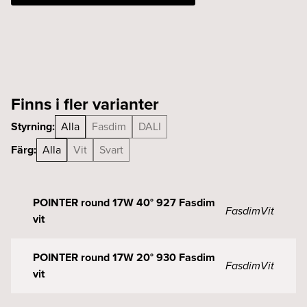
Fasdim
vit
mängd
Finns i fler varianter
Styrning:
Alla
Fasdim
DALI
Färg:
Alla
Vit
Svart
POINTER round 17W 40° 927 Fasdim
Fasdim
Vit
vit
POINTER round 17W 20° 930 Fasdim
Fasdim
Vit
vit