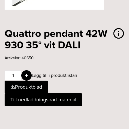
Quattro pendant 42W
930 35° vit DALI
Artikelnr:
40650
Quattro
Lägg till i produktlistan
pendant
Produktblad
42W
930
Till nedladdningsbart material
35°
vit
DALI
mängd