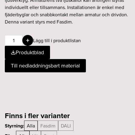
ljusverktyg. Armaturens två ljuskällor kan antingen styras
individuellt eller tillsammans. Installationen är enkel med
fjäderbyglar och snabbkontakt mellan armatur och drivdon.
Denna variant styrs med Fasdim.
SOHO
Lägg till i produktlistan
2X9W
Produktblad
20°
930
Till nedladdningsbart material
Fasdim
svart
mängd
Finns i fler varianter
Styrning:
Alla
Fasdim
DALI