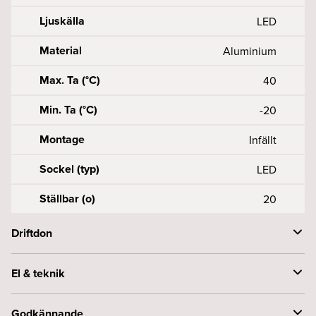
Ljuskälla
LED
Material
Aluminium
Max. Ta (°C)
40
Min. Ta (°C)
-20
Montage
Infällt
Sockel (typ)
LED
Ställbar (o)
20
Driftdon
Anslutning (mm2)
3X0, 50, 75-2
El & teknik
Driftdon per säkring B (st)
10A-23, 16A-37
Effekt armatur (W)
2 x 8
Godkännande