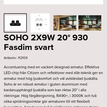
SOHO 2X9W 20° 930
Fasdim svart
Artikelnr:
112109
Accentuering med en vackert designad armatur. Effektiva
LED-chip från Citizen och reflektorer med sfär-teknik ger en
armatur med hög ljuskomfort och väl avbländad ljuskälla.
Soho är en robust armatur i gjuten aluminium med
kardanupphängd ljuskälla som kan riktas 20° i alla
riktningar. Hög färgåtergivning, RA90+, i 3000K och två
olika spridningsvinklar gör armaturen till ett flexibelt