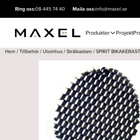
Ring oss:
08-445 74 40
Maila oss:
info@maxel.se
Produkter
Projekt
Pr
Hem
/
Tillbehör
/
Utomhus
/
Strålkastare
/ SPIRIT BIKAKERAS