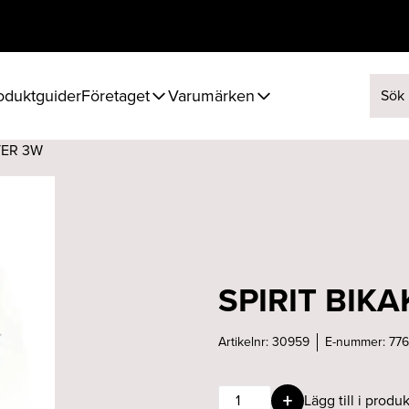
oduktguider
Företaget
Varumärken
Sök ef
TER 3W
SPIRIT BIK
Artikelnr:
30959
E-nummer:
77
SPIRIT
Lägg till i produk