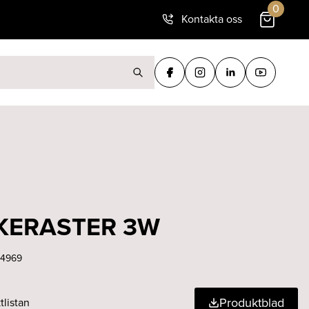
0
Kontakta oss
ter:
AKERASTER 3W
64969
Produktblad
tlistan