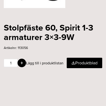
Stolpfäste 60, Spirit 1-3
armaturer 3×3-9W
Artikelnr:
113056
Stolpfäste
Produktblad
Lägg till i produktlistan
60,
Spirit
1-
3
armaturer
3x3-
9W