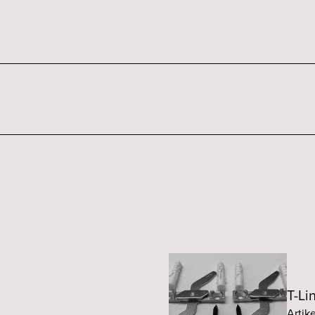
T-Li
Artik