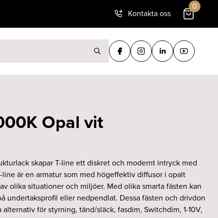
0
Kontakta oss
ter:
000K Opal vit
rukturlack skapar T-line ett diskret och modernt intryck med
T-line är en armatur som med högeffektiv diffusor i opalt
v olika situationer och miljöer. Med olika smarta fästen kan
på undertaksprofil eller nedpendlat. Dessa fästen och drivdon
a alternativ för styrning, tänd/släck, fasdim, Switchdim, 1-10V,