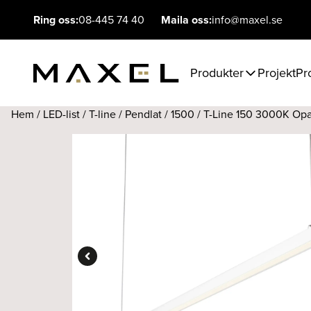
Ring oss:
08-445 74 40
Maila oss:
info@maxel.se
Produkter
Projekt
Pr
Hem
/
LED-list
/
T-line
/
Pendlat
/
1500
/ T-Line 150 3000K Opal