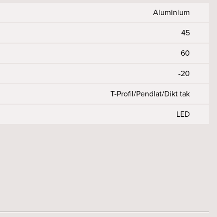
vart
Svart
Aluminium
45
60
-20
T-Profil/Pendlat/Dikt tak
LED
2000
Ja
L80 B10
30
1509
20
Ja
on
Ja
1.7
100