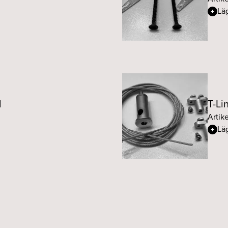
Läg
l
T-Li
Artik
Läg