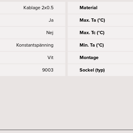
T-Line 150 4000K Opal s
Kablage 2x0.5
Material
Ja
Max. Ta (°C)
Nej
Max. Tc (°C)
Konstantspänning
Min. Ta (°C)
Vit
Montage
9003
Sockel (typ)
Accepteras
2680
25
27
F-märkt
Längd anslutning (mm)
Systemeffekt (W)
Livslängd (typ)
3000
24
22
Ja
Kapslingsklass (IP)
Maxlängd (mm)
Ljusfördelning
1509
>90
E
Utbytbart LED och driftd
Vikt exkl. driftdon (kg)
Spridningsvinkel (o)
60000