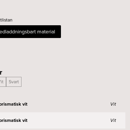
tlistan
nedladdningsbart material
r
it
Svart
rismatisk vit
Vit
rismatisk vit
Vit