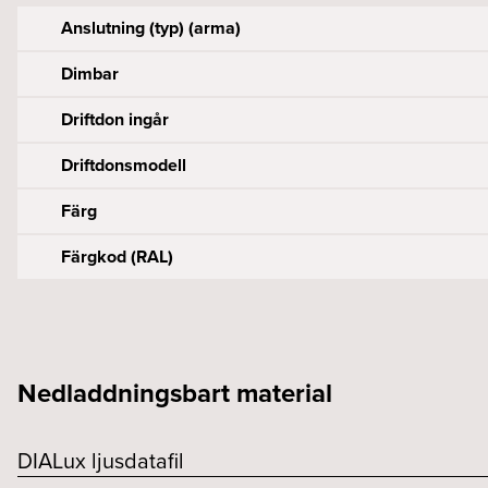
Anslutning (typ) (arma)
Dimbar
Driftdon ingår
Driftdonsmodell
Färg
Färgkod (RAL)
Effekt armatur (W)
Byggvarubedömningen
Armaturlumen (lm)
Bredd (mm)
Konstant spänning (V)
CE-märkt
Färgtemperatur (K)
Höjd (mm)
Nedladdningsbart material
Energieffektivitetsklass
Färgåtergivning (CRI eller Ra)
Längd (mm)
Livslängd (h)
DIALux ljusdatafil