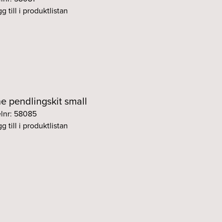
g till i produktlistan
ne pendlingskit small
elnr: 58085
g till i produktlistan