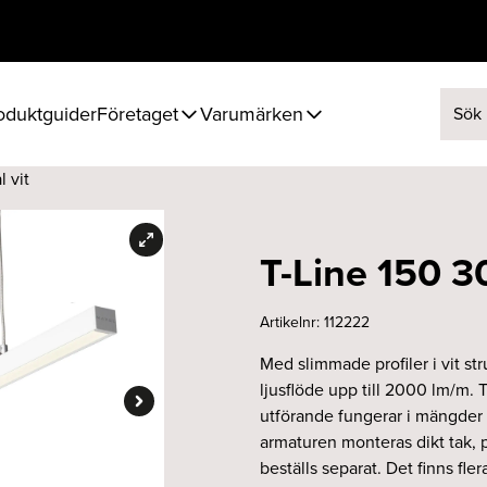
oduktguider
Företaget
Varumärken
Sök ef
 vit
T-Line 150 3
Artikelnr:
112222
Med slimmade profiler i vit st
ljusflöde upp till 2000 lm/m. 
utförande fungerar i mängder a
armaturen monteras dikt tak, 
beställs separat. Det finns fler