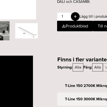
DALI och CASAMBI.
T-
Lägg till i produk
Line
Produktblad
Till 
150
3000K
Opal
vit
mängd
Finns i fler variante
Styrning:
Alla
Färg:
Alla
V
T-Line 150 2700K Mikrop
T-Line 150 3000K Mikrop