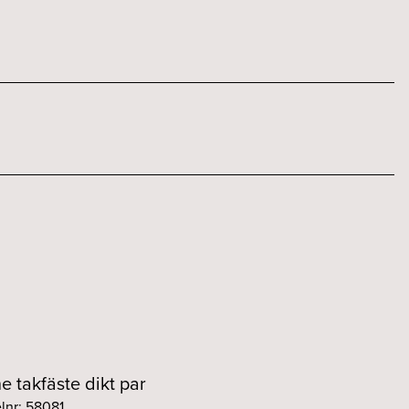
ne takfäste dikt par
elnr: 58081