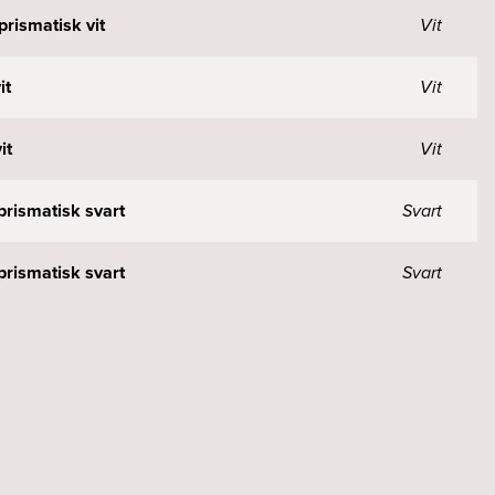
rismatisk vit
Vit
it
Vit
it
Vit
rismatisk svart
Svart
rismatisk svart
Svart
rismatisk svart
Svart
vart
Svart
vart
Svart