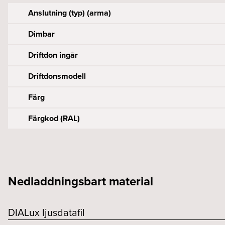
Anslutning (typ) (arma)
Dimbar
Driftdon ingår
Driftdonsmodell
Färg
Färgkod (RAL)
Effekt armatur (W)
Byggvarubedömningen
Armaturlumen (lm)
Bredd (mm)
Konstant spänning (V)
CE-märkt
Färgtemperatur (K)
Höjd (mm)
Nedladdningsbart material
Energieffektivitetsklass
Färgåtergivning (CRI eller Ra)
Längd (mm)
Livslängd (h)
DIALux ljusdatafil