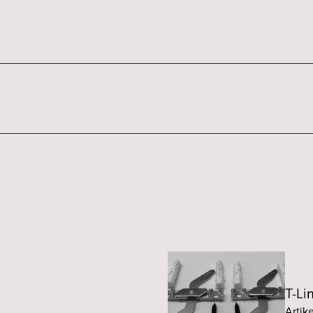
T-Li
Artik