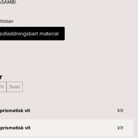
CASAMBI.
tlistan
nedladdningsbart material
r
it
Svart
rismatisk vit
Vit
rismatisk vit
Vit