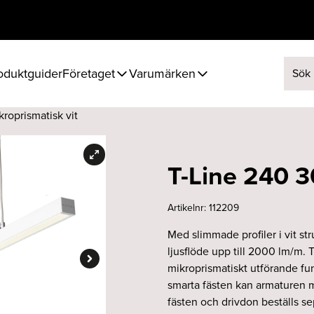
oduktguider
Företaget
Varumärken
Sök ef
roprismatisk vit
T-Line 240 3
Artikelnr:
112209
Med slimmade profiler i vit st
ljusflöde upp till 2000 lm/m. 
mikroprismatiskt utförande fun
smarta fästen kan armaturen m
fästen och drivdon beställs sep