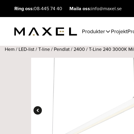
Ring oss:
08-445 74 40
Maila oss:
info@maxel.se
Produkter
Projekt
Pr
Hem
/
LED-list
/
T-line
/
Pendlat
/
2400
/ T-Line 240 3000K Mik