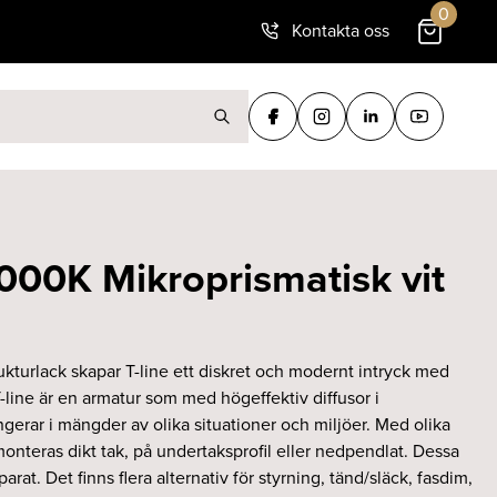
0
Kontakta oss
ter:
000K Mikroprismatisk vit
rukturlack skapar T-line ett diskret och modernt intryck med
T-line är en armatur som med högeffektiv diffusor i
gerar i mängder av olika situationer och miljöer. Med olika
onteras dikt tak, på undertaksprofil eller nedpendlat. Dessa
arat. Det finns flera alternativ för styrning, tänd/släck, fasdim,