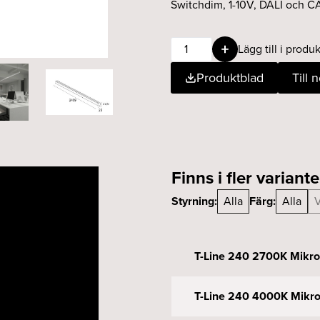
Switchdim, 1-10V, DALI och 
T-
Lägg till i produk
Line
Produktblad
Till 
240
3000K
Mikroprismatisk
vit
mängd
Finns i fler variante
Styrning:
Alla
Färg:
Alla
V
T-Line 240 2700K Mikrop
T-Line 240 4000K Mikrop