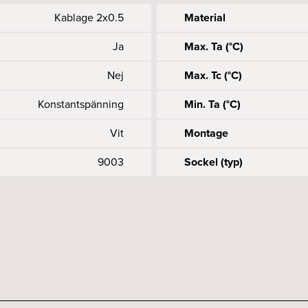
T-Line 240 4000K Opal 
Kablage 2x0.5
Material
Ja
Max. Ta (°C)
Nej
Max. Tc (°C)
Konstantspänning
Min. Ta (°C)
Vit
Montage
9003
Sockel (typ)
Accepteras
4250
43
25
F-märkt
Längd anslutning (mm)
Systemeffekt (W)
Livslängd (typ)
3000
24
22
Ja
Kapslingsklass (IP)
Maxlängd (mm)
Ljusfördelning
2409
>90
E
Utbytbart LED och driftd
Vikt exkl. driftdon (kg)
Spridningsvinkel (o)
60000