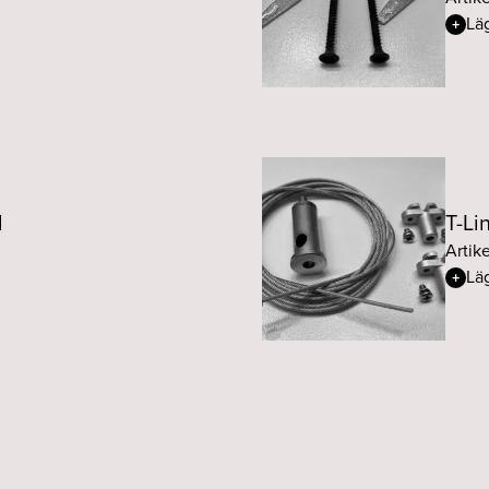
Läg
l
T-Li
Artik
Läg