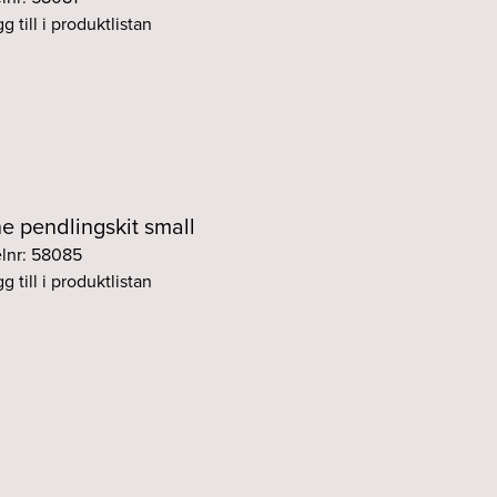
g till i produktlistan
ne pendlingskit small
elnr: 58085
g till i produktlistan