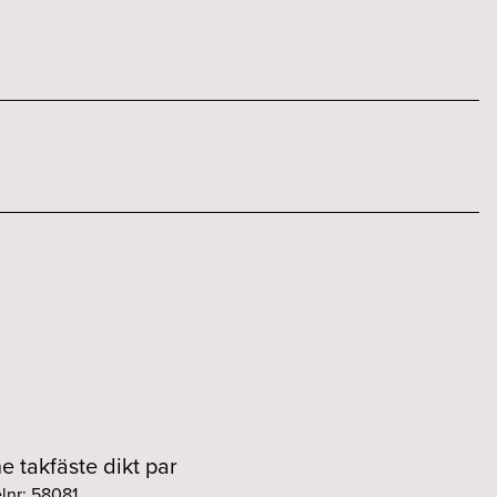
ne takfäste dikt par
elnr: 58081