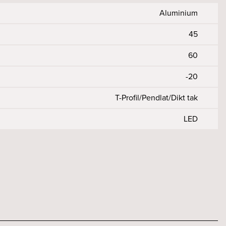
svart
Svart
Aluminium
45
60
-20
T-Profil/Pendlat/Dikt tak
LED
2000
Ja
L80 B10
48
2409
20
Ja
on
2.3
Ja
80