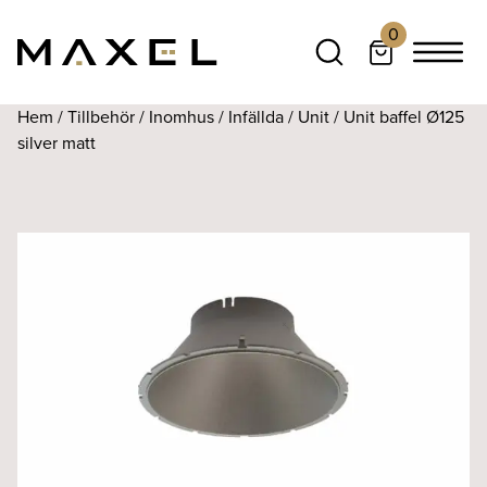
0
Hem
/
Tillbehör
/
Inomhus
/
Infällda
/
Unit
/ Unit baffel Ø125
silver matt