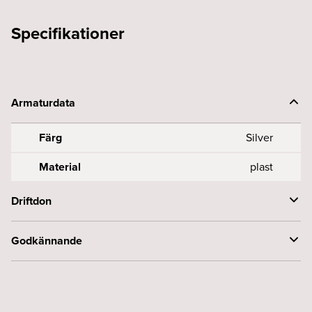
Specifikationer
Armaturdata
Färg
Silver
Material
plast
Driftdon
Överkopplingsbox
Beställs separat, Ej
Godkännande
inkluderad
CE-märkt
Ja
Kapslingsklass (IP)
20