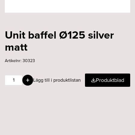
Unit baffel Ø125 silver
matt
Artikelnr:
30323
Unit
Produktblad
Lägg till i produktlistan
baffel
Ø125
silver
matt
mängd