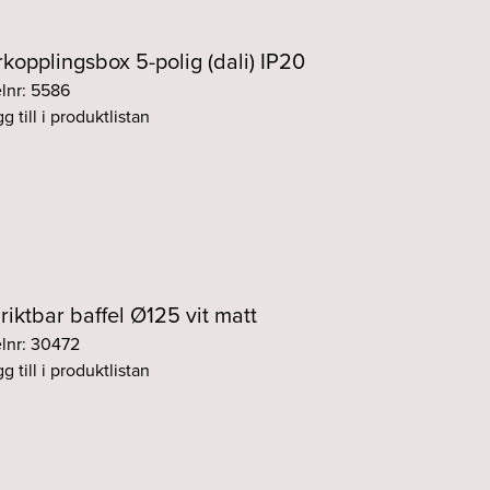
7 Fasdim svart
Fasdim
Svart
kopplingsbox 5-polig (dali) IP20
7 DALI svart
DALI
Svart
elnr: 5586
g till i produktlistan
7 DALI svart
DALI
Svart
7 DALI svart
DALI
Svart
7 DALI svart
DALI
Svart
 riktbar baffel Ø125 vit matt
elnr: 30472
g till i produktlistan