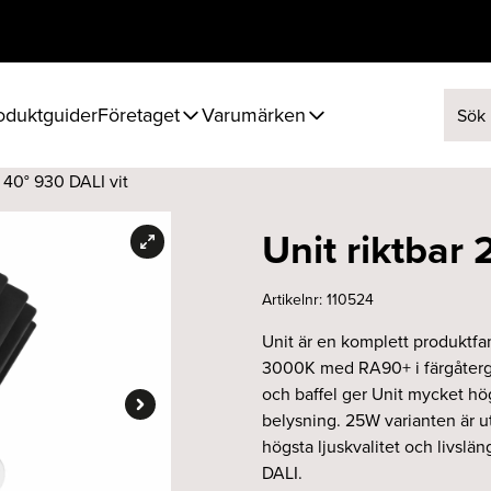
oduktguider
Företaget
Varumärken
Sök ef
 40° 930 DALI vit
Unit riktbar
Artikelnr:
110524
Unit är en komplett produktfami
3000K med RA90+ i färgåtergiv
och baffel ger Unit mycket h
belysning. 25W varianten är u
högsta ljuskvalitet och livsl
DALI.