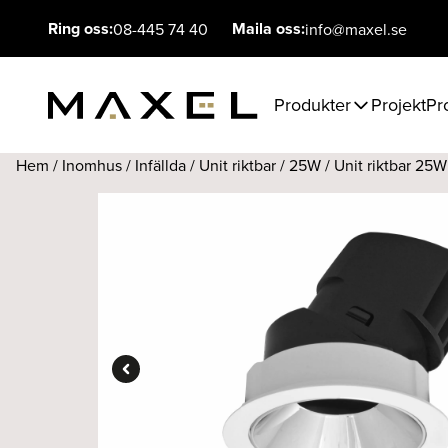
Ring oss:
Maila oss:
08-445 74 40
info@maxel.se
Produkter
Projekt
Pr
Hem
/
Inomhus
/
Infällda
/
Unit riktbar
/
25W
/ Unit riktbar 25W