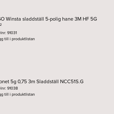
 Winsta sladdställ 5-polig hane 3M HF 5G
²
lnr: 91031
g till i produktlistan
onet 5g 0,75 3m Sladdställ NCC51S.G
elnr: 91038
g till i produktlistan