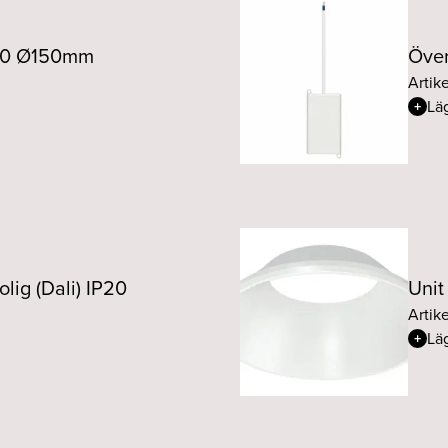
Unit riktbar 25W 70° 92
250 Ø150mm
Över
Unit riktbar 25W 20° 92
Artik
Läg
Unit riktbar 25W 30° 92
Unit riktbar 25W 40° 92
Unit riktbar 25W 70° 92
ig (Dali) IP20
Unit
Artik
Läg