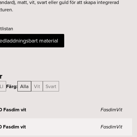
ndard), matt, vit, svart eller guld för att skapa integrerad
kturen.
tlistan
nedladdningsbart material
r
LI
Färg:
Alla
Vit
Svart
0 Fasdim vit
Fasdim
Vit
0 Fasdim vit
Fasdim
Vit