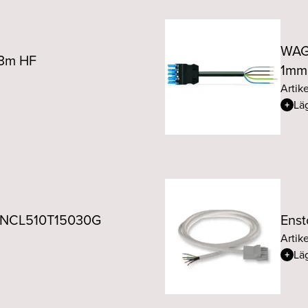
WAGO
 3m HF
1mm
Artike
Läg
ll NCL510T15030G
Enst
Artik
Läg