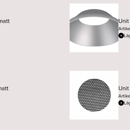
matt
Unit
Artik
Läg
matt
Unit
Artik
Läg