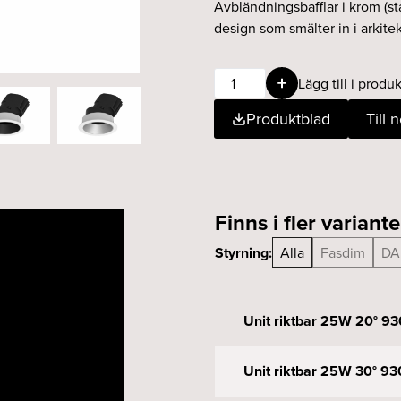
Avbländningsbafflar i krom (sta
design som smälter in i arkite
Unit
Lägg till i produk
riktbar
Produktblad
Till 
25W
40°
930
DALI
vit
Finns i fler variante
mängd
Styrning:
Alla
Fasdim
DA
Unit riktbar 25W 20° 93
Unit riktbar 25W 30° 93