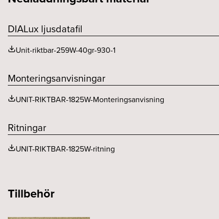
Driftdonsmodell
F-märkt
Chiplumen (lm)
DIALux ljusdatafil
Driftstemperaturområde
Kapslingsklass (IP)
Färgtemperatur (K)
Unit-riktbar-259W-40gr-930-1
Effektfaktor
Monteringsanvisningar
Livslängd driver, h/max utfall %
UNIT-RIKTBAR-1825W-Monteringsanvisning
Ritningar
UNIT-RIKTBAR-1825W-ritning
Tillbehör