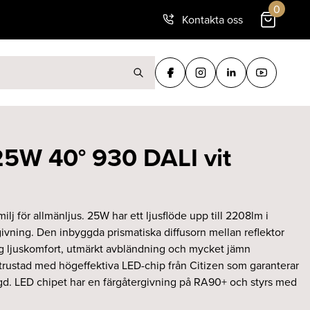
0
Kontakta oss
ter:
 25W 40° 930 DALI vit
lj för allmänljus. 25W har ett ljusflöde upp till 2208lm i
ning. Den inbyggda prismatiska diffusorn mellan reflektor
ög ljuskomfort, utmärkt avbländning och mycket jämn
trustad med högeffektiva LED-chip från Citizen som garanterar
ängd. LED chipet har en färgåtergivning på RA90+ och styrs med