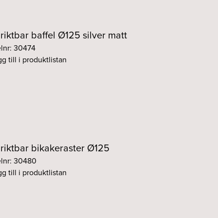
 riktbar baffel Ø125 silver matt
elnr: 30474
g till i produktlistan
 riktbar bikakeraster Ø125
elnr: 30480
g till i produktlistan