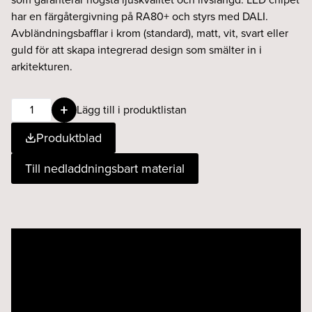
har en färgåtergivning på RA80+ och styrs med DALI.
Avbländningsbafflar i krom (standard), matt, vit, svart eller
guld för att skapa integrerad design som smälter in i
arkitekturen.
Unit
Lägg till i produktlistan
riktbar
Produktblad
6W
36°
Till nedladdningsbart material
WD
DALI
vit
mängd
Videospelare