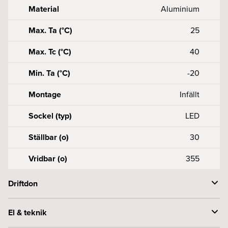
Material
Aluminium
Max. Ta (°C)
25
Max. Tc (°C)
40
Min. Ta (°C)
-20
Montage
Infällt
Sockel (typ)
LED
Ställbar (o)
30
Vridbar (o)
355
Driftdon
Anslutning (mm2)
50, 5X0, 75-2
El & teknik