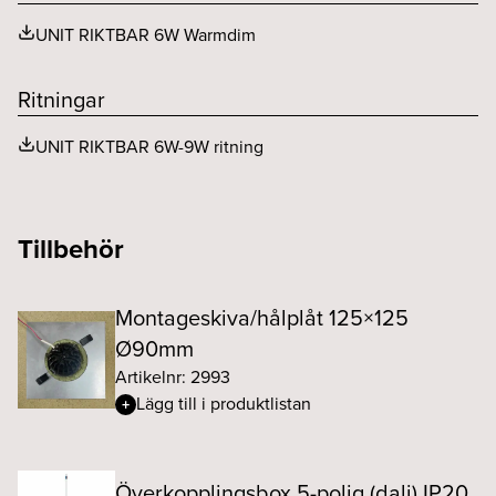
inkluderad
Spridningsvinkel (o)
36
UNIT RIKTBAR 6W Warmdim
Ritningar
UNIT RIKTBAR 6W-9W ritning
Tillbehör
Montageskiva/hålplåt 125×125
Ø90mm
Artikelnr: 2993
Lägg till i produktlistan
Överkopplingsbox 5-polig (dali) IP20