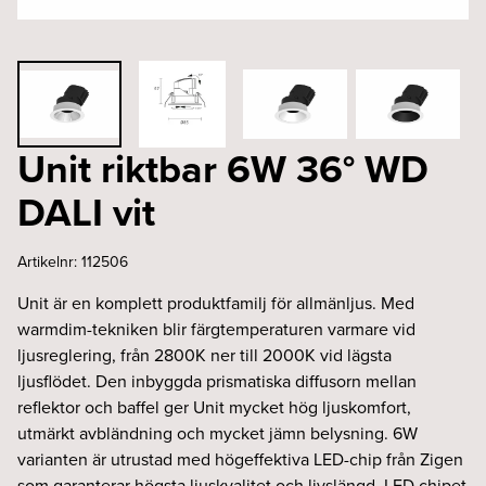
Unit riktbar 6W 36° WD
DALI vit
Artikelnr:
112506
Unit är en komplett produktfamilj för allmänljus. Med
warmdim-tekniken blir färgtemperaturen varmare vid
ljusreglering, från 2800K ner till 2000K vid lägsta
ljusflödet. Den inbyggda prismatiska diffusorn mellan
reflektor och baffel ger Unit mycket hög ljuskomfort,
utmärkt avbländning och mycket jämn belysning. 6W
varianten är utrustad med högeffektiva LED-chip från Zigen
som garanterar högsta ljuskvalitet och livslängd. LED chipet