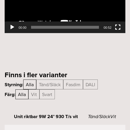
00:00
00:52
Finns i fler varianter
Styrning:
Alla
Tänd/Släck
Fasdim
DALI
Färg:
Alla
Vit
Svart
Unit riktbar 9W 24° 930 T/s vit
Tänd/Släck
Vit