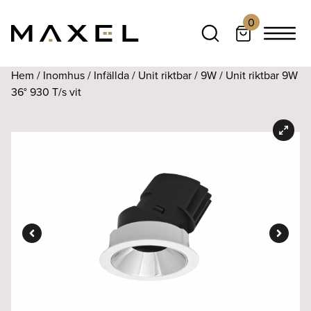
0
Hem
/
Inomhus
/
Infällda
/
Unit riktbar
/
9W
/ Unit riktbar 9W
36° 930 T/s vit