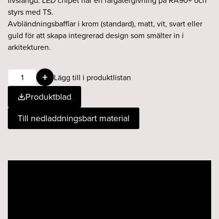
livslängd. LED chipet har en färgåtergivning på RA90+ och
styrs med TS.
Avbländningsbafflar i krom (standard), matt, vit, svart eller
guld för att skapa integrerad design som smälter in i
arkitekturen.
Unit
Lägg till i produktlistan
riktbar
Produktblad
9W
36°
Till nedladdningsbart material
930
T/s
vit
mängd
Videospelare