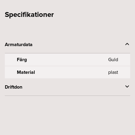
Specifikationer
Armaturdata
Färg
Guld
Material
plast
Driftdon
Överkopplingsbox
Beställs separat, Ej
inkluderad