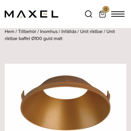
0
Hem
/
Tillbehör
/
Inomhus
/
Infällda
/
Unit riktbar
/ Unit
riktbar baffel Ø100 guld matt