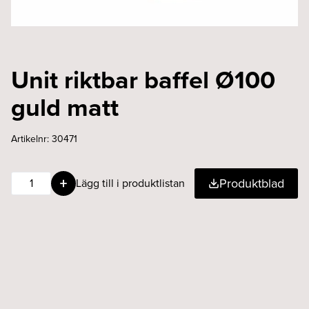
Unit riktbar baffel Ø100
guld matt
Artikelnr:
30471
Unit
Produktblad
Lägg till i produktlistan
riktbar
baffel
Ø100
guld
matt
mängd