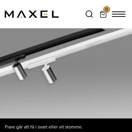
0
Flare går att få i svart eller vit stomme.