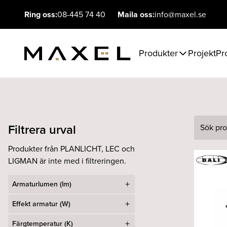
Ring oss:
08-445 74 40
Maila oss:
info@maxel.se
Produkter
Projekt
Pr
Filtrera urval
Sök
Produkter från PLANLICHT, LEC och
LIGMAN är inte med i filtreringen.
Armaturlumen (lm)
Effekt armatur (W)
Färgtemperatur (K)