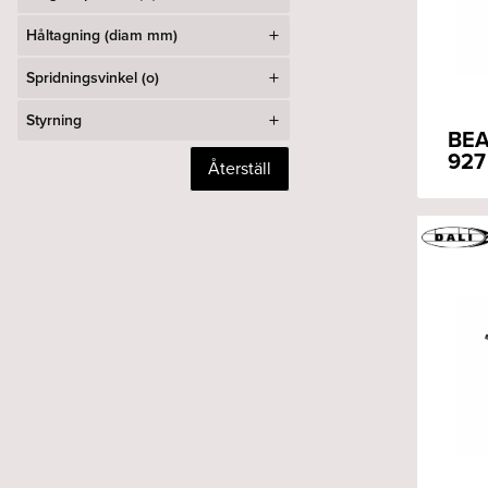
Håltagning (diam mm)
Spridningsvinkel (o)
Styrning
BEA
927
Återställ