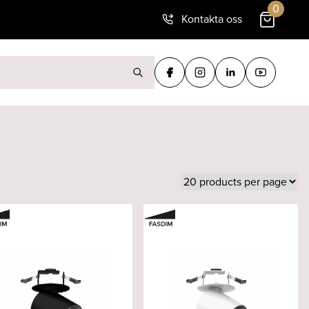
0
Kontakta oss
ter: