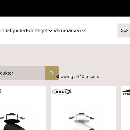
oduktguider
Företaget
Varumärken
Sök ef
Showing all 10 results