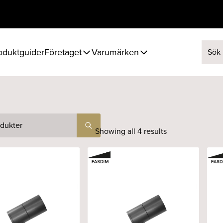
oduktguider
Företaget
Varumärken
Sök ef
Showing all 4 results