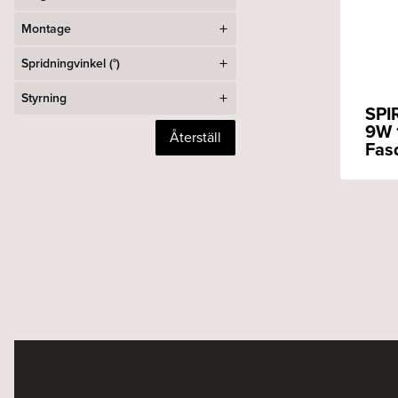
Montage
Spridningvinkel (°)
Styrning
SPI
9W 
Återställ
Fas