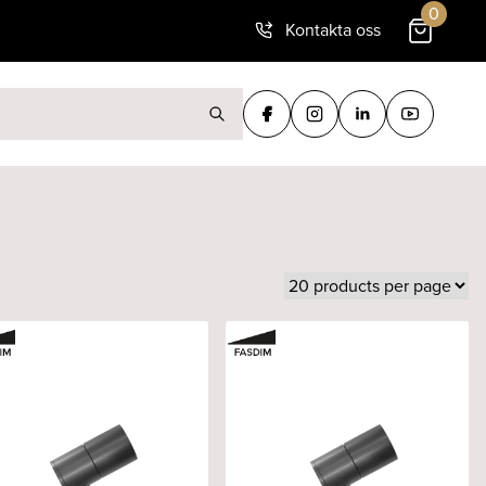
0
Kontakta oss
ter: