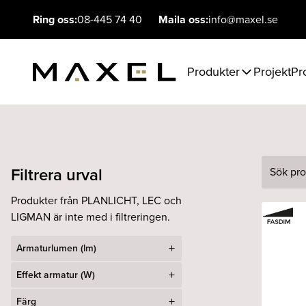
Ring oss:
08-445 74 40
Maila oss:
info@maxel.se
Produkter
Projekt
Pr
Filtrera urval
Sök
Produkter från PLANLICHT, LEC och
LIGMAN är inte med i filtreringen.
Armaturlumen (lm)
Effekt armatur (W)
Färg