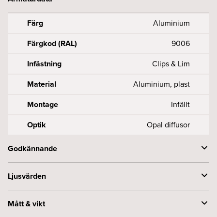
Färg
Aluminium
Färgkod (RAL)
9006
Infästning
Clips & Lim
Material
Aluminium, plast
Montage
Infällt
Optik
Opal diffusor
Godkännande
Byggvarubedömningen
Accepteras
Ljusvärden
Spridningsvinkel (o)
115
Mått & vikt