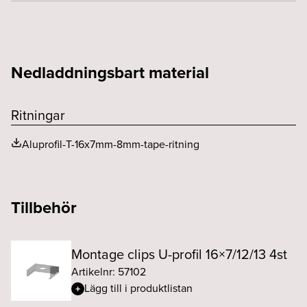
Bredd (mm)
16
Håltagning (diam mm)
Bredd 18mm & Djup 7mm
Nedladdningsbart material
Höjd (mm)
7
Maxlängd (mm)
2500
Ritningar
Vikt exkl. driftdon (kg)
0.3
Aluprofil-T-16x7mm-8mm-tape-ritning
Tillbehör
Montage clips U-profil 16×7/12/13 4st
Artikelnr: 57102
Lägg till i produktlistan