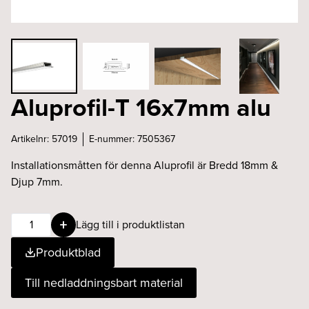
Aluprofil-T 16x7mm alu
Artikelnr:
57019
E-nummer:
7505367
Installationsmåtten för denna Aluprofil är Bredd 18mm &
Djup 7mm.
Aluprofil-
Lägg till i produktlistan
T
Produktblad
16x7mm
alu
Till nedladdningsbart material
mängd