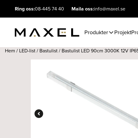
Ring oss:
08-445 74 40
Maila oss:
info@maxel.se
Produkter
Projekt
Pr
Hem
/
LED-list
/
Bastulist
/ Bastulist LED 90cm 3000K 12V IP6