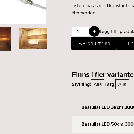
Listen matas med konstant sp
dimmerdon.
Bastulist
Lägg till i produk
LED
Produktblad
Till 
90cm
3000K
12V
IP65
mängd
Finns i fler variante
Styrning:
Alla
Färg:
Alla
Bastulist LED 38cm 300
Bastulist LED 50cm 300