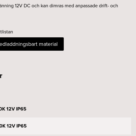
änning 12V DC och kan dimras med anpassade drift- och
tlistan
nedladdningsbart material
r
0K 12V IP65
0K 12V IP65