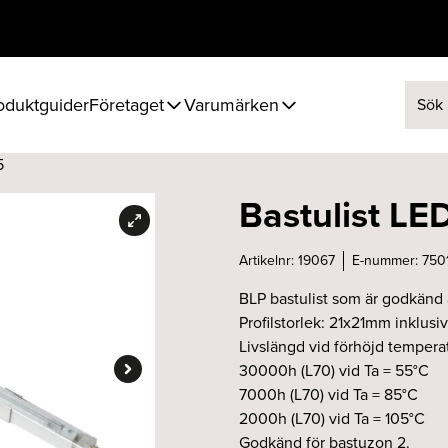
oduktguider
Företaget
Varumärken
Sök ef
5
Bastulist L
Artikelnr:
19067
E-nummer:
750
BLP bastulist som är godkänd 
Profilstorlek: 21x21mm inklusive
Livslängd vid förhöjd temperat
30000h (L70) vid Ta = 55°C
7000h (L70) vid Ta = 85°C
2000h (L70) vid Ta = 105°C
Godkänd för bastuzon 2.