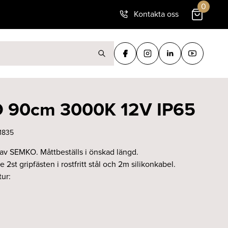
0
Kontakta oss
ter:
ED 90cm 3000K 12V IP65
1835
av SEMKO. Måttbeställs i önskad längd.
 2st gripfästen i rostfritt stål och 2m silikonkabel.
ur: