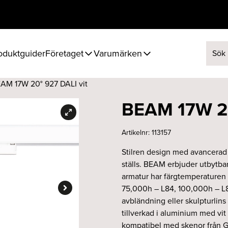
oduktguider
Företaget
Varumärken
Sök ef
AM 17W 20° 927 DALI vit
BEAM 17W 20
Artikelnr:
113157
Stilren design med avancerad li
ställs. BEAM erbjuder utbytbar
armatur har färgtemperaturen
75,000h – L84, 100,000h – L8
avbländning eller skulpturlins 
tillverkad i aluminium med vit
kompatibel med skenor från G