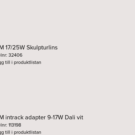
im Svart
Fasdim
Svart
im Svart
Fasdim
Svart
im Svart
Fasdim
Svart
 17/25W Skulpturlins
elnr: 32406
im Svart
Fasdim
Svart
g till i produktlistan
im Svart
Fasdim
Svart
 Svart
DALI
Svart
 Svart
DALI
Svart
 intrack adapter 9-17W Dali vit
 Svart
lnr: 113198
DALI
Svart
g till i produktlistan