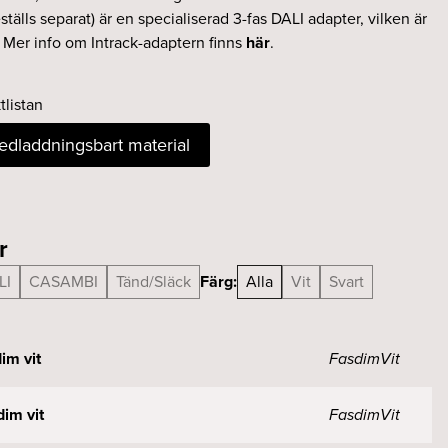
ställs separat) är en specialiserad 3-fas DALI adapter, vilken är
. Mer info om Intrack-adaptern finns
här
.
tlistan
nedladdningsbart material
r
LI
CASAMBI
Tänd/Släck
Färg:
Alla
Vit
Svart
im vit
Fasdim
Vit
im vit
Fasdim
Vit