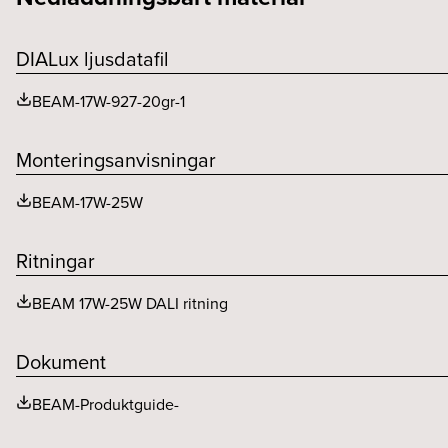
Driftdon per säkring B (st)
F-märkt
Chiplumen (lm)
DIALux ljusdatafil
Driftdon per säkring C (st)
Färgtemperatur (K)
BEAM-17W-927-20gr-1
Driftdonsmodell
Monteringsanvisningar
Driftstemperaturområde
BEAM-17W-25W
Ritningar
BEAM 17W-25W DALI ritning
Dokument
BEAM-Produktguide-