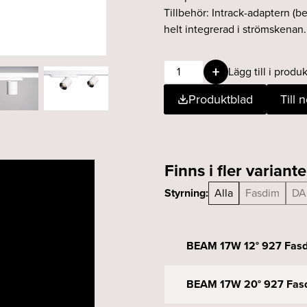
Tillbehör: Intrack-adaptern (be
helt integrerad i strömskenan
BEAM
Lägg till i produk
17W
Produktblad
Till 
20°
927
DALI
vit
mängd
Finns i fler variante
Styrning:
Alla
Fasdim
DA
BEAM 17W 12° 927 Fasd
BEAM 17W 20° 927 Fasd