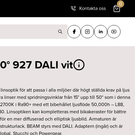
0
Kontakta oss
ter:
° 927 DALI vit
nsoptik för att passa i alla miljöer där högt ställda krav på ljus
a linser med spridningsvinklar från 15° upp till 50° som i denna
 2700K i Ra90+ med ett bibehållet ljusflöde 50,000h – L88,
0. Linsoptiken kan kompletteras med bikakeraster för bättre
för en mer diffuserad och elliptisk ljusbild. Armaturen är
 strukturlack. BEAM styrs med DALI. Adaptern (ingår) och är
lobal, Stucchi och Powergear.