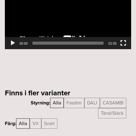
00:00
01:05
Finns i fler varianter
Styrning:
Alla
Fasdim
DALI
CASAMBI
Tänd/Släck
Färg:
Alla
Vit
Svart