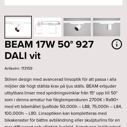
BEAM 17W 50° 927
DALI vit
Artikelnr:
113159
Stilren design med avancerad linsoptik för att passa i alla
miljöer där högt ställda krav på ljus ställs. BEAM erbjuder
utbytbara linser med spridningsvinklar från 15° upp till 50°
som i denna armatur har färgtemperaturen 2700K i Ra90+
med ett bibehållet ljusflöde 50,000h – L88, 75,000h – L84,
100,000h – L80. Linsoptiken kan kompletteras med
bikakeraster för bättre avbländning eller skulpturlins för en
mer diffuserad och elliptisk ljusbild. Armaturen är tillverkad