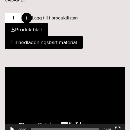
BEAM
Lägg till i produktlistan
25W
Produktblad
12°
930
Till nedladdningsbart material
CASAMBI
vit
mängd
Videospelare
00:00
01:05