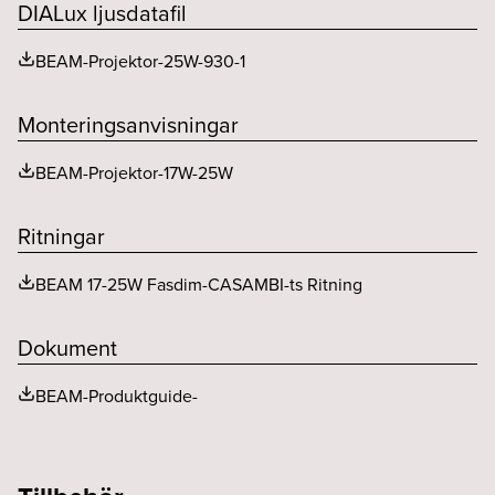
Skyddsklass
2
DIALux ljusdatafil
THD (%)
20
Färgåtergivning (CRI eller Ra)
>90
Utbytbart LED och driftdon
Ja
BEAM-Projektor-25W-930-1
Utgående ström ripple LF (%)
5
Ljusfördelning
Ja
MacAdam (SDCM)
<3
Monteringsanvisningar
BEAM-Projektor-17W-25W
Ritningar
BEAM 17-25W Fasdim-CASAMBI-ts Ritning
Dokument
BEAM-Produktguide-