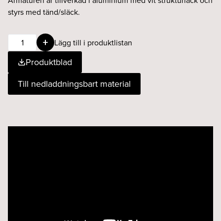
Armaturen är tillverkad i aluminium med vit strukturlack och
styrs med tänd/släck.
BEAM
Lägg till i produktlistan
projektor
Produktblad
25W
930
Till nedladdningsbart material
T/s
vit
mängd
Videospelare