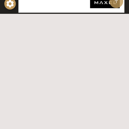
Kolla in våra produktguider
Produktguider
Prenumerera på vårt nyhetsbrev
Genom att prenumerera på vårt nyhetsbrev
godkänner du att Maxel får hantera dina
personuppgifter enligt vår
integritetspolicy
.