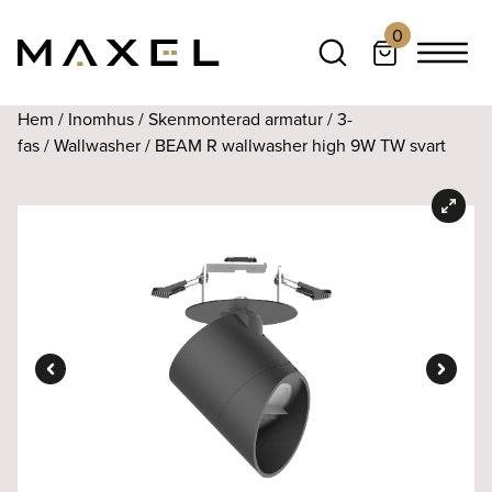
0
Hem
/
Inomhus
/
Skenmonterad armatur
/
3-
fas
/
Wallwasher
/ BEAM R wallwasher high 9W TW svart