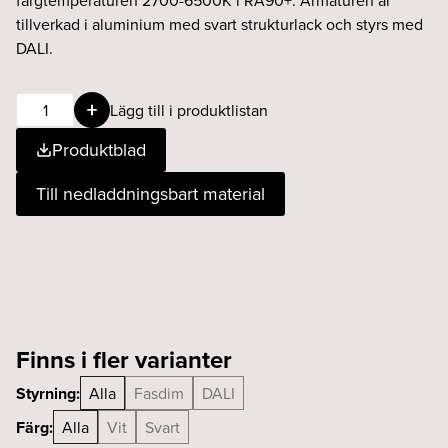
färgtemperaturen 2700-6500K i RA90+. Armaturen är
tillverkad i aluminium med svart strukturlack och styrs med
DALI.
BEAM
Lägg till i produktlistan
R
Produktblad
wallwasher
high
Till nedladdningsbart material
9W
TW
svart
mängd
Finns i fler varianter
Styrning:
Alla
Fasdim
DALI
Färg:
Alla
Vit
Svart