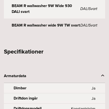
BEAM R wallwasher 9W Wide 930
DALI
Svart
DALI svart
BEAM R wallwasher wide 9W TW svart
DALI
Svart
Specifikationer
Armaturdata
Dimbar
Ja
Driftdon ingår
Ja
Driftdonsmodell
Konstantström