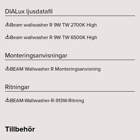
Färgåtergivning (CRI eller Ra)
>90
Utbytbart LED och driftdon
Ja
DIALux ljusdatafil
Ljusfördelning
Ja
Beam wallwasher R 9W TW 2700K High
MacAdam (SDCM)
<3
Beam wallwasher R 9W TW 6500K High
Spridningsvinkel (o)
Wallwasher high
Monteringsanvisningar
BEAM Wallwasher R Monteringsanvisning
Ritningar
BEAM-Wallwasher-R-913W-Ritning
Tillbehör