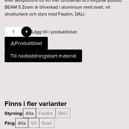
eller skulpturlins för en mer diffuserad och elliptisk ljusbild.
BEAM S Zoom är tillverkad i aluminium med svart, vit
strukturlack och styrs med Fasdim, DALI.
BEAM
Lägg till i produktlistan
S
Produktblad
Zoom
9W
Till nedladdningsbart material
35°-55°
927
Fasdim
vit
mängd
Finns i fler varianter
Styrning:
Alla
Fasdim
DALI
Färg:
Alla
Vit
Svart