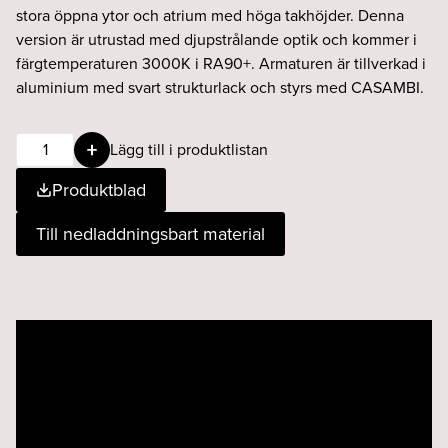
stora öppna ytor och atrium med höga takhöjder. Denna
version är utrustad med djupstrålande optik och kommer i
färgtemperaturen 3000K i RA90+. Armaturen är tillverkad i
aluminium med svart strukturlack och styrs med CASAMBI.
BEAM
Lägg till i produktlistan
wallwasher
Produktblad
17W
High
Till nedladdningsbart material
930
CASAMBI
svart
mängd
Videospelare