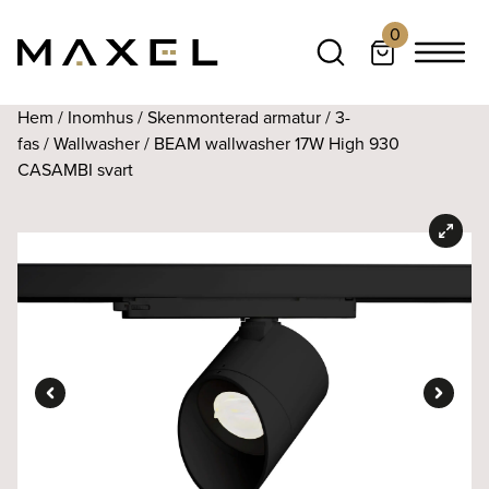
0
Hem
/
Inomhus
/
Skenmonterad armatur
/
3-
fas
/
Wallwasher
/ BEAM wallwasher 17W High 930
CASAMBI svart