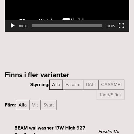
00:00
01:05
Finns i fler varianter
Styrning:
Alla
Fasdim
DALI
CASAMBI
Tänd/Släck
Färg:
Alla
Vit
Svart
BEAM wallwasher 17W High 927
Fasdim
Vit