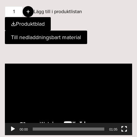
BEAM
Lägg till i produktlistan
Zoom
Produktblad
9W
35°-55°
Till nedladdningsbart material
930
Fasdim
vit
mängd
Videospelare
00:00
01:05